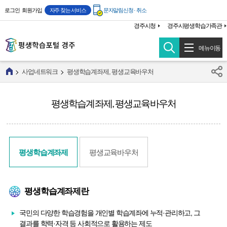
주메뉴 바로가기
본문 바로가기
로그인
회원가입
자주 찾는 서비스
문자알림신청 · 취소
경주시청
경주시평생학습가족관
메뉴이동
사업네트워크
평생학습계좌제, 평생교육바우처
평생학습계좌제, 평생교육바우처
평생학습계좌제
평생교육바우처
평생학습계좌제란
국민의 다양한 학습경험을 개인별 학습계좌에 누적·관리하고, 그
결과를 학력·자격 등 사회적으로 활용하는 제도