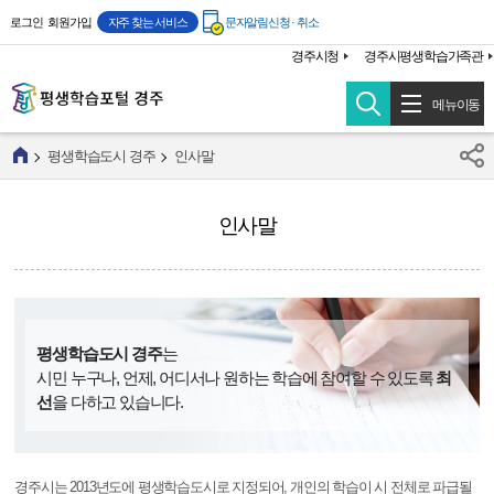
주메뉴 바로가기
본문 바로가기
로그인
회원가입
자주 찾는 서비스
문자알림신청 · 취소
경주시청
경주시평생학습가족관
메뉴이동
평생학습도시 경주
인사말
인사말
평생학습도시 경주
는
시민 누구나, 언제, 어디서나 원하는 학습에
참여할 수 있도록
최
선
을 다하고 있습니다.
경주시는 2013년도에 평생학습도시로 지정되어, 개인의 학습이 시 전체로 파급될