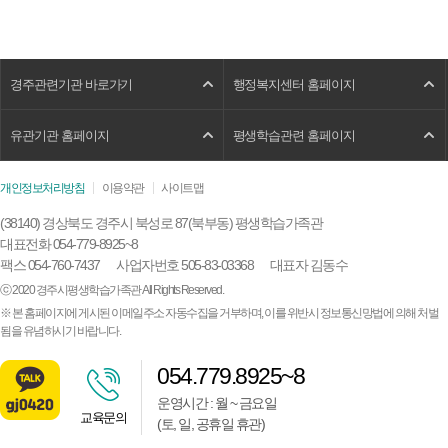
경주관련기관 바로가기
행정복지센터 홈페이지
유관기관 홈페이지
평생학습관련 홈페이지
개인정보처리방침
이용약관
사이트맵
(38140) 경상북도 경주시 북성로 87(북부동) 평생학습가족관
대표전화 054-779-8925~8
팩스 054-760-7437
사업자번호 505-83-03368
대표자 김동수
ⓒ 2020 경주시평생학습가족관 All Rights Reserved.
※ 본 홈페이지에 게시된 이메일주소 자동수집을 거부하며, 이를 위반시 정보통신망법에 의해 처벌
됨을 유념하시기 바랍니다.
054.779.8925~8
운영시간 : 월 ~ 금요일
교육문의
(토, 일, 공휴일 휴관)