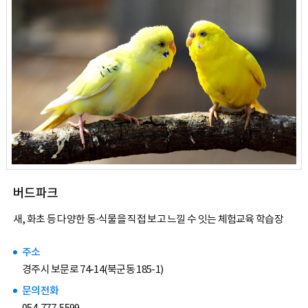
버드파크
새, 화초 등 다양한 동·식물을 직접 보고 느낄 수 잇는 체험교육 학습장
주소
경주시 보문로 74-14(북군동 185-1)
문의전화