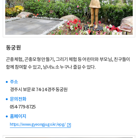
동궁원
곤충체험, 곤충모형 만들기, 그리기 체험 등 어린이와 부모님, 친구들이
함께 참여할 수 있고, 남녀노소 누구나 즐길 수 있다.
주소
경주시 보문로 74-14 경주동궁원
문의전화
054-779-8725
홈페이지
https://www.gyeongju.go.kr/epg/