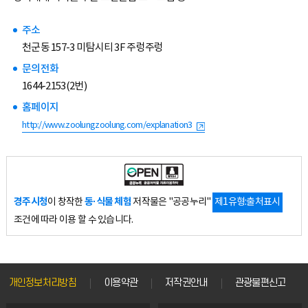
주소
천군동 157-3 미탐시티 3F 주렁주렁
문의전화
1644-2153(2번)
홈페이지
http://www.zoolungzoolung.com/explanation3
경주시청
동·식물 체험
이 창작한
저작물은 "공공누리"
제1유형:출처표시
조건에 따라 이용 할 수 있습니다.
개인정보처리방침
이용약관
저작권안내
관광불편신고