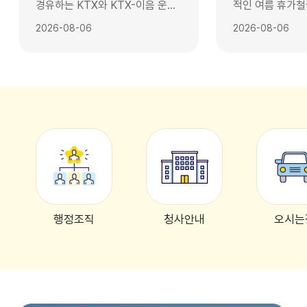
경유하는 KTX와 KTX-이음 운행
적인 여름 휴가철
횟수가 늘어나면서 수도권 접근성
관광객과 시민이 
2026-08-06
2026-08-06
이 한층 개선된다. 경주시는 고속
와 피서지를 대상
철도 통합 운행 조정에 따라 경주
관리에 나선다. 경주시는 오는 20
역을 경유하는 KTX(고속)와
일부터 다음 달 
KTX-이음(준고속) 운행이 편도
'여름철 행락지 
기준 주중(월~목) 매일 3회, 주말
책'을 추진한다고 
(금~일) 매일 5회 증편된다고 6일
번 대책은 휴가철
밝혔다. 이번 조정은 9월 1일부터
일시적으로 늘어
시행된다. 현재 경주역 KTX는 주
에 선제적으로 대
중 94회(고속 72회·준고속 22
관광환경을 유지
회), 주말 111회(고속 87회·준고속
다. 쓰레기 발생 억제부터 수거·운
24회) 운행되고 있다. 이번 조정으
반·처리까지 전 
행정조직
청사안내
오시는
로 경부선 서울~부산 KTX는 주중
관리해 시민 불편
(월~목) 매일 하행 1회, 주말(금~
도시환경을 조성하
일) 매일 상행 2회와 하행 1회 등
다. 시는 관광객이 집중되는 출입
총 3회가 추가 운행된다. 중앙선
구와 인파 밀집지
서울~부전 KTX-이음은 매일 상행
리배출 용기와 