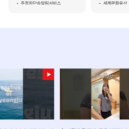
광환경을 유지하고
주정차단속알림서비스
피해 발생 시에는 신속한 조사와
세계문화유산
이미지를 더욱 높
재해복구 지원을 통해 농어업인의
경주시일자리종합정보마당
입장료안내
주낙영 경
피해를 최소화할 방침이다. 주낙영
경주시취업지원센터
장애인관광도
 환경은 관광도
경주시장은 “폭염이 장기화하면서
경주여성새로일하기센터
인 경쟁력"이라
농축수산업 피해가 우려되는 만큼
고용복지+센터
 쓰레기 수거와 환
현장 중심의 대응에 총력을 기울이
없도록 해 시민과
고 있다”라며 “농어업인이 안심하
채용공고(경주시)
적하게 경주를 이
고 생업을 이어갈 수 있도록 분야
민방위 사이버교육
최선을 다하겠
별 지원과 피해 예방에 최선을 다
디지털배움터/교육신청
하겠다”라고 강조했다.
경주시 청년센터
청년사업 마당
전자공보(시보)
스마트도시 리빙랩 플랫폼