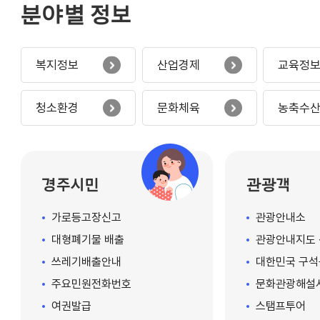
 올바른 쓰레기
강제를 공급하고, 양봉·사슴·염소
분야별 정보
위한 홍보와 계도
사육농가에도 지원을 확대할 예정
이용객들이
이다. 가축재해보험 가입도 적극
레기를 배출할 수
홍보하고 있다. 수산 분야는 동해
복지정보
산업경제
교육정
도 개선할 계획이
안 양식장 7곳의 고수온 대응 실태
를 점검하며 피해 예방에 나서고
청소환경
문화체육
농축수
 민원과 무단투기
있다. 점검반은 양식장별 적정 사
응하고, 발생한
육량과 산소공급기·액화산소 확보
수거·처리하는 비
여부, 양식생물의 안전해역 이동
 지역 여건
가능 여부 등을 중점 점검하며 고
경주시민
관광객
관·처리체계를 운
수온 피해 예방에 힘쓰고 있다. 해
기간 방치되지 않
파리로 인한 어업 피해를 줄이기
가로등고장신고
관광안내소
화한다. 중점
위해 해파리 수매사업도 추진한다.
레기 발생 억제와
시는 해파리 특별 해제 시까지 총
대형폐기물 배출
관광안내지도 
정력을 집중하고,
33톤을 수매해 어업인 피해를 줄
쓰레기배출안내
대한민국 구석
 대청소와 자체점
이고 조업 환경 개선에 나설 계획
주요민원전화번호
문화관광해설
지와 행락지 전반
이다. 경주시는 폭염 기간 농축수
여권발급
스탬프투어
정이다. 이를
산 분야에 대한 점검을 지속하고,