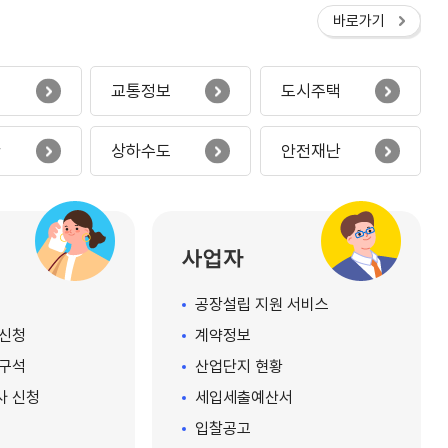
바로가기
보
교통정보
도시주택
산
상하수도
안전재난
사업자
공장설립 지원 서비스
신청
계약정보
구석
산업단지 현황
사 신청
세입세출예산서
입찰공고