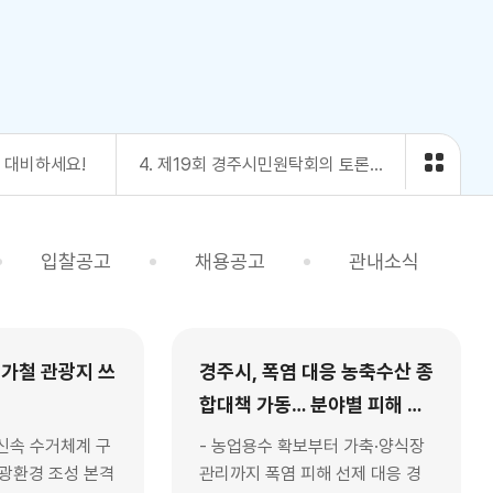
게 대비하세요!
4. 제19회 경주시민원탁회의 토론참가자 모집
입찰공고
채용공고
관내소식
휴가철 관광지 쓰
경주시, 폭염 대응 농축수산 종
합대책 가동… 분야별 피해 최
소화 총력
·신속 수거체계 구
- 농업용수 확보부터 가축·양식장
환경 조성 본격
관리까지 폭염 피해 선제 대응 경