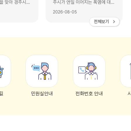
을 맞아 경주시가
주시가 연일 이어지는 폭염에 대응
많이 찾는 행락지
해 농축수산 분야 피해 최소화를
2026-08-05
으로 쓰레기 특별
위한 종합대책을 가동했다. 경주시
전체보기
는 농작물과 축산, 양식장 등 분야
31일까지 6주간
별 현장점검을 강화하고 시설 지원
쓰레기 관리대
과 긴급 대응체계를 운영하고 있다
6일 밝혔다. 이
고 5일 밝혔다. 먼저 농작물 분야
 관광객 증가로
는 농업재해대책상황실 운영과 취
나는 생활쓰레기
약시설 점검을 강화하고, 가뭄에
응하고, 쾌적한
대비한 농업용수 저장시설과 밭작
하기 위해 마련됐
물 관수·관비시설 지원사업을 추진
한다. 아울러 미세살수장치 설치
과정을 체계적으로
등 과수 고품질 시설 현대화 사업
길
민원실안내
전화번호 안내
을 줄이고 깨끗한
도 병행한다. 이어 축산 분야는 축
는 데 중점을 뒀
산재해 비상대책반을 운영하고, 경
주축협·경주소방서와 협력해 긴급
역을 중심으로 분
급수 지원체계를 가동하고 있다.
음식물쓰레기 수거
폭염에 취약한 양계농가에 면역증