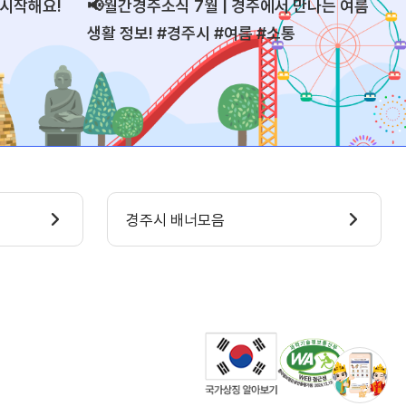
 시작해요!
📢월간경주소식 7월 | 경주에서 만나는 여름
괜
생활 정보! #경주시 #여름 #소통
경주시 배너모음