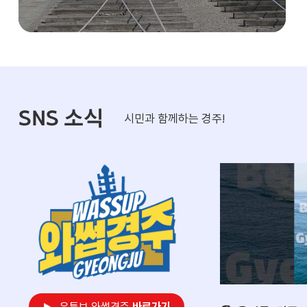
상시키는 계기가 될 것"이라며 "앞
통해 깨끗한 관
으로도 시민과 관광객이 더욱 편리
관광도시 경주의 
하게 철도를 이용할 수 있도록 이
여 나간다는 계획이다. 
동 편의와 접근성 개선에 최선을
주시장은 "깨끗한
다하겠다"고 말했다.
시의 가장 기본적
며 "휴가철 동안
경관리에 빈틈이 
SNS 소식
시민과 함께하는 경주!
관광객 모두가 쾌
용할 수 있도록 
다"고 말했다.
유튜브
와썹경주
바로가기