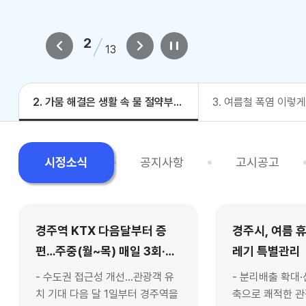
2
13
2. 가뭄 해결은 생활 속 물 절약부터! 생활 속 물절약 실천요령
3. 여름철 폭염 이렇
시정소식
공지사항
고시공고
경주역 KTX 다음달부터 증
경주시, 여름 
편…주중(월~목) 매일 3회·주
레기 특별관리
말(금~일) 매일 5회 늘어난
- 수도권 접근성 개선…관광객 유
- 분리배출 확대
다?
치 기대 다음 달 1일부터 경주역을
축으로 쾌적한 관광