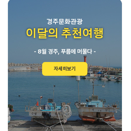
1회와 하행 1회 등 모두 2회 증편
용기를 설치하고,
된다. 지난해 기준 서울~경주
배출문화 정착을 
KTX 하루 평균 이용객은 1만497
활동도 함께 추진한다. 
경주문화관광
명으로 시민과 관광객의 주요 교통
보다 편리하게 쓰
이달의 추천여행
수단으로 자리 잡고 있다. 최근 3
있도록 배출환경
년간 일평균 이용객도 2023년
다. 휴가철에는 상황반과 기동청소
8,670명에서 2024년 9,267명,
반을 운영해 관련
- 8월 경주, 푸름에 머물다 -
2025년 1만497명으로 꾸준히 증
신고에 신속히 대
가하고 있다. 경주시는 이번 증편
쓰레기를 적기에 
으로 수도권을 오가는 시민들의 이
자세히보기
상관리체계를 가동한다.
동 편의가 높아지고, 국내 대표 관
에 맞는 배출·보
광도시인 경주의 접근성이 개선돼
영해 쓰레기가 장
관광객 유치에도 긍정적인 효과를
도록 현장 관리도 강
가져올 것으로 기대하고 있다. 주
관리 기간에는 쓰
낙영 경주시장은 "이번 KTX와
신속한 수거에 행
KTX-이음 증편은 시민들의 교통
휴가철 이후에는
편의를 높이는 것은 물론 경주를
검을 실시해 관광
찾는 관광객들의 접근성을 더욱 향
의 환경을 정비할 예