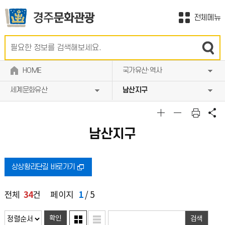
전체메뉴
HOME
국가유산·역사
세계문화유산
남산지구
남산지구
상상황리단길 바로가기
34
1
전체
건
페이지
/ 5
확인
검색