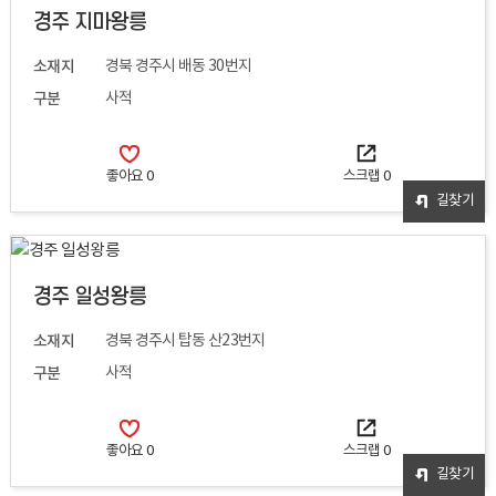
경주 지마왕릉
소재지
경북 경주시 배동 30번지
구분
사적
좋아요
0
스크랩
0
길찾기
경주 일성왕릉
소재지
경북 경주시 탑동 산23번지
구분
사적
좋아요
0
스크랩
0
길찾기