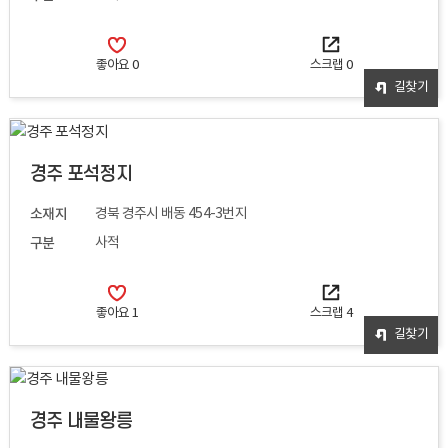
좋아요
0
스크랩
0
길찾기
경주 포석정지
소재지
경북 경주시 배동 454-3번지
구분
사적
좋아요
1
스크랩
4
길찾기
경주 내물왕릉