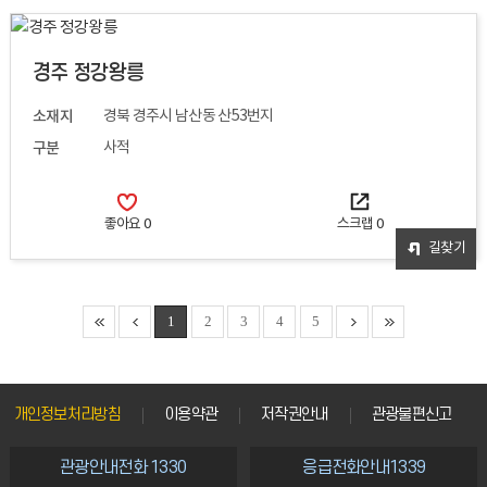
경주 정강왕릉
소재지
경북 경주시 남산동 산53번지
구분
사적
좋아요
0
스크랩
0
길찾기
1
2
3
4
5
개인정보처리방침
이용약관
저작권안내
관광불편신고
관광안내전화 1330
응급전화안내1339