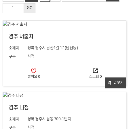
GO
경주 서출지
소재지
경북 경주시 남산1길 17 (남산동)
구분
사적
좋아요
0
스크랩
0
길찾기
경주 나정
소재지
경북 경주시 탑동 700-1번지
구분
사적