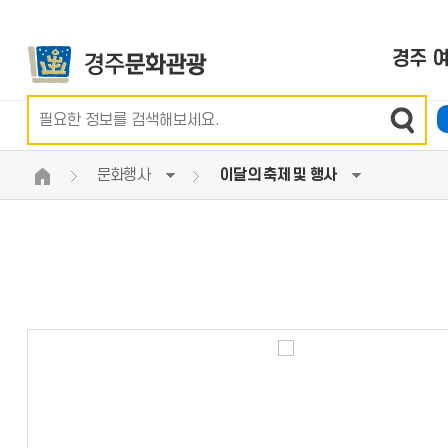
경주 
이달의 추천여행지
음식점
전체
특산품
이달의 축제 및 행사
세계문화유산
문화관광해설신청
여행도우미
투어플랜
권역별 관광지
카페&찻집
호텔
경주의 빵
정기 축제 행사 안내
경주의 역사
황성공원 숲체험 신청
교통정보
스크랩 리스트
문화행사
이달의 축제 및 행사
여행코스추천
향토음식 별채반
콘도
경주의 다양한 술
공연전시 정보
분류별 국가유산
신라대종타종체험신청
경주로ON
여행공유
국가유산·역사
여행필수정보
경주 여행
나의 여행
문화행사
신청하기
음식
숙박
쇼핑
테마여행
경주한우
한옥호텔
전통시장
관광지도신청
경주의 자연
착한가격업소
오토캠핑,야영장
기념품가게
관광지도미리보기
체험과레져
게스트하우스·펜션
경주몰
사적지 길라잡이 미리보
투어프로그램
공공시설
스탬프투어 완료 기념품 
영상으로보는경주
관광책자 e-book
경주 단체관광 인센티브 