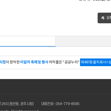
길
시청
이달의 축제 및 행사
이 창작한
저작물은 "공공누리"
제4유형:출처표시+
 260 (동천동, 경주시청)
대표전화 : 054-779-8585