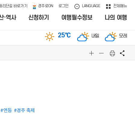
황리단길 바로가기
경주로ON
로그인
LANGUAGE
전체메뉴
산·역사
신청하기
여행필수정보
나의 여행
25
℃
내일
모레
문화관광 통합검색
BEST
인기검색어
1
황리단길
2
포토스팟
3
실시간경주
오늘의 날씨
#연등
#경주 축제
25
℃
내일