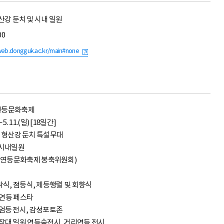
산강 둔치 및 시내 일원
00
/web.dongguk.ac.kr/main#none
강 연등문화축제
 ~ 5. 11.(일) [18일간]
목) / 형산강 둔치 특설무대
미 시내일원
강 연등문화축제 봉축위원회)
, 개막식, 점등식, 제등행렬 및 회향식
깅, 연등 페스타
금) : 장엄등 전시, 감성포토존
(일) : 금장대 일원 연등숲전시, 거리연등 전시