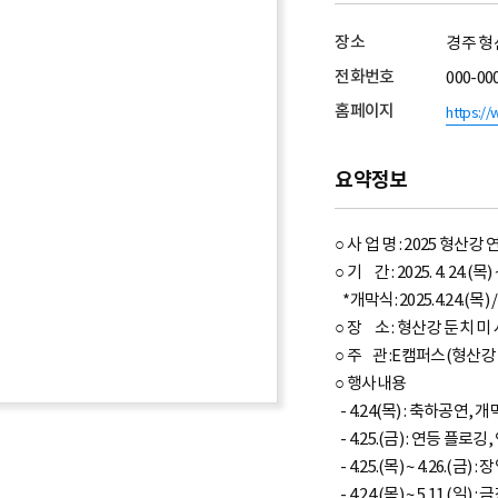
장소
경주 형
전화번호
000-00
홈페이지
https:/
요약정보
○ 사 업 명 : 2025 형산
○ 기 간 : 2025. 4. 24.(목)
*개막식: 2025.4.24.(
○ 장 소 : 형산강 둔치 
○ 주 관 :E캠퍼스(형산
○ 행사내용
- 4.24(목) : 축하공연
- 4.25.(금) : 연등 플로
- 4.25.(목) ~ 4.26.(
- 4.24.(목) ~ 5.11.