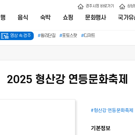
경주시청 바로가기
상상
여행
음식
숙박
쇼핑
문화행사
국가유
영상 속 경주
#
황리단길
#
포토스팟
#
디저트
2025 형산강 연등문화축제
기
신청
#형산강 연등문화축제
지급
기본정보