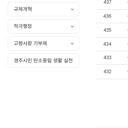
437
규제개혁
436
적극행정
435
고향사랑 기부제
434
433
경주시민 탄소중립 생활 실천
432