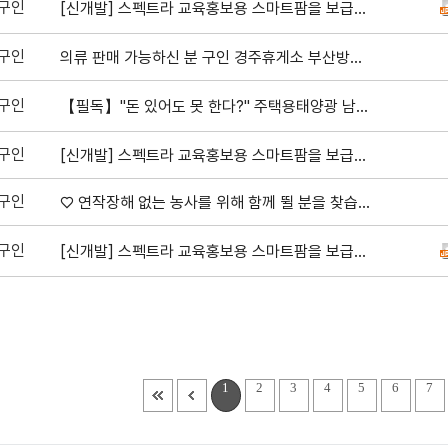
구인
[신개발] 스펙트라 교육홍보용 스마트팜을 보급하고 있습니다.
구인
의류 판매 가능하신 분 구인 경주휴게소 부산방향 브이시즌 성업중
구인
【필독】"돈 있어도 못 한다?" 주택용태양광 남은 한전 선로 용량 선점하고 전기요금 차단하세요【현대 3.2kw,3.84kw/ 금비 인버터 태양광 전문직영시공】
구인
[신개발] 스펙트라 교육홍보용 스마트팜을 보급하고 있습니다.
구인
♡ 연작장해 없는 농사를 위해 함께 뛸 분을 찾습니다.
구인
[신개발] 스펙트라 교육홍보용 스마트팜을 보급하고 있습니다.
1
2
3
4
5
6
7