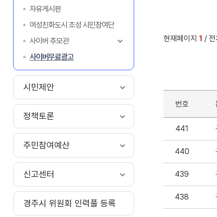
자유게시판
여성친화도시 조성 시민참여단
현재페이지
1
/ 
사이버 추모관
사이버무료광고
시민제안
번호
정책토론
441
주민참여예산
440
신고센터
439
438
경주시 위원회 인력풀 등록