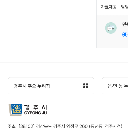
자료제공
담당
만
경주시 주요 누리집
읍·면·동 
주소
[38102] 경상북도 경주시 양정로 260 (동천동, 경주시청)