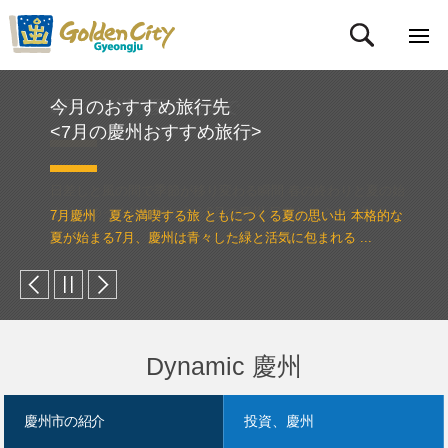
今月のおすすめ旅行先
6月の慶州、夏の入口で
<7月の慶州おすすめ旅行>
日差しと風の間で季節が移り変わる瞬間 春の終わりと夏の始
まりがゆっくりと触れ合う6月の慶州 日差しはさらに長く
7月慶州 夏を満喫する旅 ともにつくる夏の思い出 本格的な
な...
夏が始まる7月、慶州は青々した緑と活気に包まれる ...
Dynamic 慶州
慶州市の紹介
投資、慶州