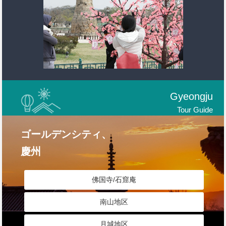
Gyeongju
Tour Guide
ゴールデンシティ、
慶州
佛国寺/石窟庵
南山地区
月城地区