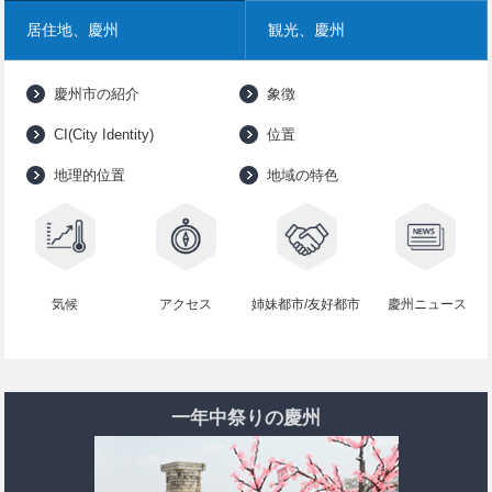
居住地、慶州
観光、慶州
慶州市の紹介
象徴
CI(City Identity)
位置
地理的位置
地域の特色
気候
アクセス
姉妹都市/友好都市
慶州ニュース
一年中祭りの慶州