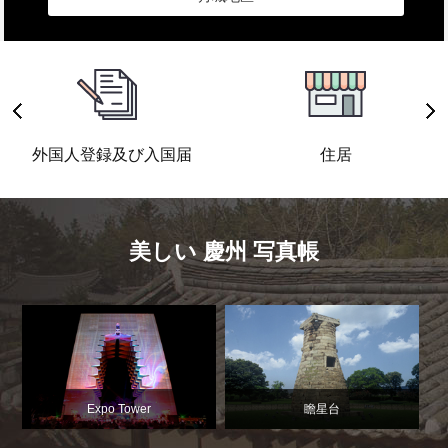
外国人登録及び入国届
住居
美しい 慶州 写真帳
Expo Tower
瞻星台