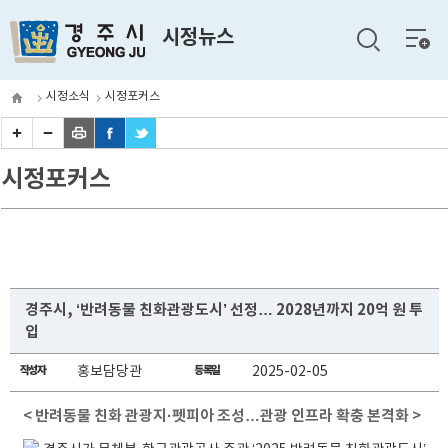
전체
시정뉴스
메뉴
시정소식
시정포커스
시정포커스
경주시, ‘반려동물 친화관광도시’ 선정… 2028년까지 20억 원 투
입
작성자
홍보담당관
등록일
2025-02-05
< 반려동물 친화 관광지·펫피아 조성…관광 인프라 확충 본격화 >