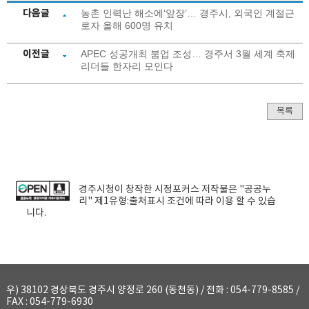
다음글
농촌 인력난 해소에‘앞장’… 경주시, 외국인 계절근
로자 올해 600명 유치
이전글
APEC 성공개최 붐업 조성… 경주서 3월 세계 축제
리더들 한자리 모인다
목록
경주시청
이 창작한
시정포커스
저작물은 "공공누
리"
제1유형:출처표시
조건에 따라 이용 할 수 있습
니다.
우) 38102 경상북도 경주시 양정로 260 (동천동) / 전화 : 054-779-8585 /
FAX : 054-779-6930