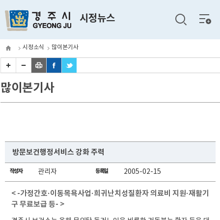
전체
시정뉴스
메뉴
시정소식
많이본기사
많이본기사
방문보건행정서비스 강화 주력
작성자
관리자
등록일
2005-02-15
< -가정간호·이동목욕사업·희귀난치성질환자 의료비 지원·재활기
구 무료보급 등- >