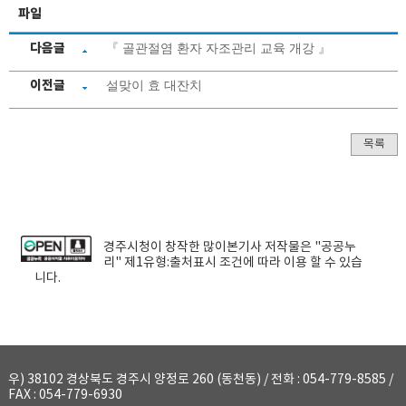
파일
다음글
『 골관절염 환자 자조관리 교육 개강 』
이전글
설맞이 효 대잔치
목록
경주시청
이 창작한
많이본기사
저작물은 "공공누
리"
제1유형:출처표시
조건에 따라 이용 할 수 있습
니다.
우) 38102 경상북도 경주시 양정로 260 (동천동) / 전화 : 054-779-8585 /
FAX : 054-779-6930