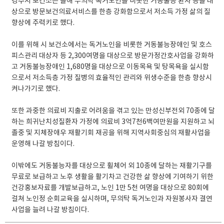
경주시 보건소는 올해 무의탁 독거노인을 비롯한 거동불능 환자 등을 대
상으로 방문보건의료서비스를 한층 강화함으로서 저소득 가정 삶의 질
향상에 주력키로 했다.
이를 위해 시 보건소에서는 독거노인을 비롯한 거동불능장애인 및 호스
피스관리 대상자 등 2,300여명을 대상으로 방문가정간호사업을 강화하
고 거동불능장애인 1,680명을 대상으로 이동목욕 및 탕목욕을 실시함
으로서 저소득층 가정 질병의 효율적인 관리와 위생수준을 한층 향상시
켜나가기로 했다.
또한 과중한 의료비 지출로 어려움을 겪고 있는 만성신부전외 70종에 달
하는 희귀난치성질환자 가정에 의료비 3억7천6백여만원을 지원하고 뇌
졸중 및 지체장애우 재활기회 재공을 위해 지역사회중심의 재활사업을
운영해 나갈 방침이다.
이밖에도 거동불능자를 대상으로 휠체어 외 10종에 달하는 재활기구를
무료로 보급하고 노후 생활을 활기차고 건강한 삶 향상에 기여하기 위한
건강홍보자료를 개발보급하고, 노인 1만 5천 여명을 대상으로 80회에
걸쳐 노인정 순회교육을 실시하며, 무의탁 독거노인과 자원봉사자 결연
사업을 늘려 나갈 방침이다.