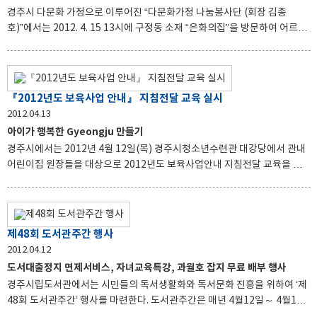
경주발전에 이바지하고 있음에 감사하며, 경주친선대사로서 건강한 모습으
경주시 다문화 가정으로 이루어진 “다문화가정 나눔봉사단 (회장 김종
로 고국에 방문하여 경주를 널리 알리고 돌아오라고 격려의 말을 전하
호)”에서는 2012. 4. 15 13시에 구정동 소재 “은화의집”을 방문하여 어르신
들과 어울리며 나눔과 화합의 장을 마련하였다. 그동안 다문화가정 자조모
임으로 만나서 서로의 화합도 다지고 봉사도 하여오던 중 올해부터 “다문화
가정 나눔봉사단”으로 거듭나면서 회원과 가족 20여명이 시설을 방문하여
어르신들과 함께 노래도하고 말벗도 되어 드리는 등 즐겁고 행복한 시간을
『2012년도 보육사업 안내』 지침전달 교육 실시
보냈다. 김종호 나눔봉사단 회장은 그동안 많은 분들로부터 받은 사랑과 관
2012.04.13
심을 봉사를 통해서 사회에 환원하고 앞으로도 지속적이고 다양한 봉사활동
아이가 행복한 Gyeongju 만들기
을 해나갈 것을 다짐하였다. 이 날 함께 참석한 박현숙 평생학습센터소장은
경주시에서는 2012년 4월 12일(목) 경주시청소년수련관 대강당에서 관내
다문화가정 모두가 각자의 생활에 바쁜데도 불구하고 봉사활동에 적극
어린이집 원장들을 대상으로 2012년도 보육사업안내 지침전달 교육을 실
시하였다. 어린이집운영의 공정성과 효율성을 확보하고, 보육교직원의 전문
성 향상 및 올바른 보육을 위해 실시한 이번 교육에는 관내어린이집 원장
220여명이 참석하여 성황리에 개최되었다. 이번 교육은 경상북도 보육정보
센터 김현익 센터장의 ‘2012년 보육사업안내 지침 전달 교육’으로 달라진 보
제48회 도서관주간 행사
육 지침을 숙지하여 어린이집 운영의 질적 수준을 높일 수 있는 기회가 되었
2012.04.12
으며, 사회적 문제가 되고 있는 아동폭력과 관련하여 대구과학대학 이상호
도서대출정지 면제서비스, 자녀교육특강, 과월호 잡지 무료 배부 행사
교수의 ‘아동폭력예방교육’을 함께 실시하여 더욱 알찬 교육이 되었다. 행사
경주시립도서관에서는 시민들의 독서생활화와 독서문화 진흥을 위하여 ‘제
에 참석한 최병종 시민생활국장은“어렵고 힘든 보육사업이
48회 도서관주간’ 행사를 마련한다. 도서관주간은 매년 4월12일～ 4월18
일로 도서관의 가치와 필요성을 적극 홍보하여 지역주민들의 도서관 이용을