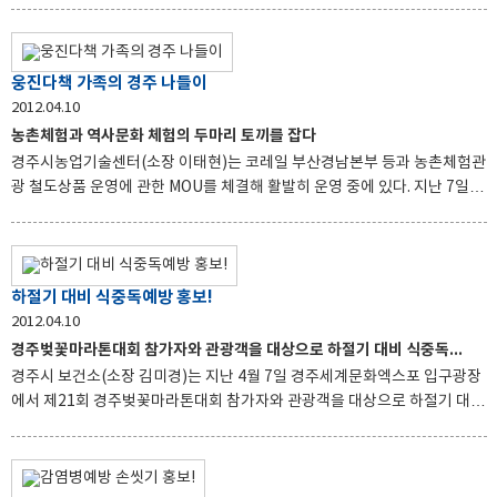
활성화하기 위해 마련된 것으로 경주시립도서관에서는 이 기간 동안 도서대
출정지 면제서비스, 자녀교육특강, 과월호 잡지 무료 배부 행사를 진행한다.
도서대출정지 면제서비스는 대출도서의 반납연체로 인해 대출이 정지된 회
웅진다책 가족의 경주 나들이
원이 도서관주간 행사기간 동안 대출할 경우 정상회원으로 환원하여 대출이
2012.04.10
가능하도록 편의를 제공하여 독서의 생활화를 유도한다. 자녀교육특강은 일
농촌체험과 역사문화 체험의 두마리 토끼를 잡다
반시민을 대상으로 4월 12일 10시 시립도서관 본관에서 권현숙(동화연구
경주시농업기술센터(소장 이태현)는 코레일 부산경남본부 등과 농촌체험관
가)선생님의 “ 우리아이 지능을 높여주는 창의적인 책
광 철도상품 운영에 관한 MOU를 체결해 활발히 운영 중에 있다. 지난 7일 웅
진다책 소비자회원 40여명은 부전역을 출발해 경주역에 도착, 농촌체험과
역사문화 체험의 두마리 토끼를 잡았다. 우선 경주역에 도착 후 농업기술센
터에서 육성하여 운영 중인 양북 범곡 범실농촌휴양마을에서 고사리 손으로
엄마와 함께 맷돌에 콩을 넣어 갈고 손두부를 만들어 시골밥상과 함께 먹는
하절기 대비 식중독예방 홍보!
오감만족 체험을 하였다. 오후에는 신라 화랑들이 대왕암 참배를 위해 넘나
2012.04.10
들던 토함산 동산령 옛길을 걸으면서 화랑도 정신을 되새기고 숲체험과 전
경주벚꽃마라톤대회 참가자와 관광객을 대상으로 하절기 대비 식중독 예방 홍
통헬스인 떡메치기 체험을 하였다. 또한 범실마을 인근의 감은사지, 문무대
경주시 보건소(소장 김미경)는 지난 4월 7일 경주세계문화엑스포 입구광장
왕암을 탐방하면서 선조들의 호국정신을 배우는
에서 제21회 경주벚꽃마라톤대회 참가자와 관광객을 대상으로 하절기 대비
식중독 예방 홍보 캠페인을 실시하였다 이번 식중독 예방 홍보에서는 소비
자식품위생감시원,위생관련단체,보건소공무원 등 70여명이 식중독예방 홍
보물(물티슈, 파일, 전단지 등)을 나누어주면서 하절기 식중독예방에 따른