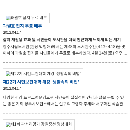
길고 지루한 겨울을 지나 따뜻한 햇살을 받으며 겨우내 움추린 마음을 달래
고 ‘으랏차차’ 기지개도 펴고 봄의 맑은 공기를 마시며, 활력을 되찾는 기회
가 되기 위하여 간호센터 직원과 평소에 봉사하시던 자원봉사자들과 함께
나들이를 다녀왔다. 모든 어르신들이 치매나 중풍 등으로 몸이 불편하시나
과월호 잡지 무료 배부
자원봉사자들과 직원들이 손발이 되여 한분 한분을 안전하게 모시도록 하였
2012.04.17
으며, 간식과 다과를 준비하여 나들이의 즐거움을 함께 나누도록 하여 닫힌
잡지 재활용 효과 및 시민들이 도서관을 더욱 친근하게 느끼게 되는 계기
마음의 문을 환하게 열어드렸다. 평소에 몸이 불편하여 나들이나 문화탐방
경주시립도서관(관장 박청애)에서는 제48회 도서관주간(4.12~4.18)을 맞
의 기회가 부족하여 늘 소외된 마음으로 생활하시다가 이번 자원봉
이하여 과월호 잡지를 시민들에게 무료로 배부하였다. 4월 14일(토) 오후 2
시부터 잡지 소진시까지 시립도서관 본관 1층(로비)와 단석도서관 자료실에
서 열린 이번 행사에는 경주 시민이면 누구나 참여가 가능하였으며 잡지는
선착순으로 배부하였다. 무료로 배부된 잡지는 2010년도 발행된 잡지로 개
똥이네놀이터, 어린이과학동아, 생각쟁이, 월간 산, 자전거생활 등 다양한
제22기 시민보건대학 개강 ‘생활속의 비법’
분야로 99종 1,188권이다. 행사에 참여한 시민들은 어린이잡지와 외국어관
2012.04.17
련잡지, 취미생활관련 잡지에 특별히 많은 관심을 보였다. 경주시립도서관
다양한 건강 프로그램운영으로 시민들이 실질적인 건강과 삶을 누릴 수 있
에서는 이번 행사가 잡지를 재활용하는 효과를 얻고, 자료나눔을 통해 시민
는 좋은 기회 경주시보건소에서는 인구의 고령화 추세와 서구화된 식습관의
들이 도서관을 더욱 친근하게 느끼
변화 등으로 위험에 노출된 시민들의 건강관리를 위해 4월 16일부터 6월 11
일까지 8주에 걸쳐 시보건소 보건교육장에서 70명의 수강생이 개강식을 가
졌다. 지난 2005년 개강한 이래 지역 주민의 높은 호응과 많은 참여를 얻고
있는데 건강관련전문교수를 초빙해 시민들에게 전문적인 보건교육을 통한