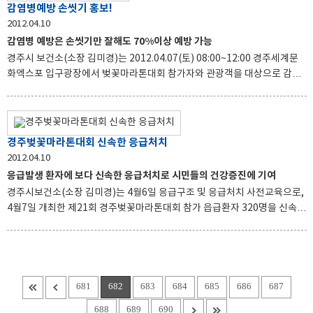
식품의 취급요령 및 식중독예방 3대요령을 홍보하였으며, 행사장내를 돌면
감염병예방 손씻기 홍보!
서 켐페인을 실시한바 있다. 하절기 식중독예방 홍보 켐페인 행사를 추진하
2012.04.10
면서 경주시 보건소 관계자는 식품의 취급부주의로 인한 위해가 발생치 않
감염병 예방은 손씻기만 잘해도 70%이상 예방 가능
도록 식중독예방에 따른 실천사항을 다시한번 강조하였다.
경주시 보건소(소장 김미경)는 2012.04.07(토) 08:00~12:00 경주세계문
화엑스포 입구광장에서 벚꽃마라톤대회 참가자와 관광객을 대상으로 감염
병 예방 홍보 캠페인을 실시하였다 현수막 부착, 배너 설치 및 어깨띠 캠페인
을 실시하고 이번 캠페인에는 대한에이즈예방협회 및 경주시 관계공무원 자
원봉사자 등 20여명이 참석자들에게 물티슈, 손세척제, 콘돔, 에이즈예방 리
플랫 등의 홍보물을 참가자들에게 나누어 주면서 에이즈 예방의 심각성에
경주벚꽃마라톤대회 신속한 응급처치
대한 홍보와 상담을 실시하였다 이번 행사를 통해 에이즈의 폐해에 대한 경
2012.04.10
각심을 일깨우고 감염병 예방은 손씻기만 잘해도 70%이상 예방할 수 있음
응급발생 환자에 보다 신속한 응급처치로 시민들의 건강증진에 기여
을 주지 시키고 오늘부터 손씻기 습관 “꼭꼭” 실천할 것을 당부하였다
경주시보건소(소장 김미경)는 4월6일 응급구조 및 응급처치 사전교육으로,
4월7일 개최한 제21회 경주벚꽃마라톤대회 참가 읍급환자 320명을 신속하
게 응급처치하고 1명은 인근병원에 후송하는 등 행사의료지원에 만전을 기
하였다. 경주시보건소는 4월6일 보건교육장 2층에서 동국대학교 최대해 교
수를 초빙, 제21회 경주벚꽃마라톤대회 의료지원 의사, 간호사 등 38명을
대상으로 응급구조 및 응급이론, 응급처치 실기와 실습교육을 시행하여 의
료지원 인력의 응급환자 발생시, 신속하고 능동적인 대응능력을 향상시키
681
682
683
684
685
686
687
고, 동원장비, 의약품 등 마라톤대회 행사지원 사전준비에 철저를 기했으며,
688
689
690