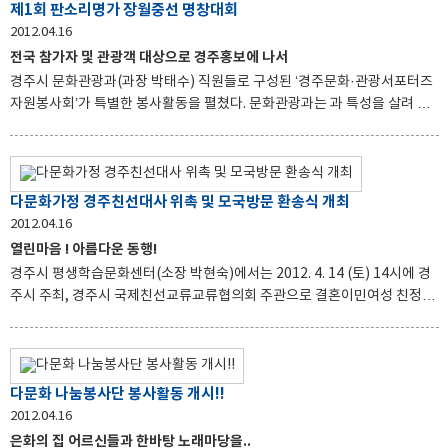
제1회 판소리명가 장월중선 명창대회
건강생활실천에 크게 기여하고 있다. 이 프로그램의 저명 강사진으로 동국
2012.04.16
대학교 서정일 교수의 『건강한 간을 위한 길잡이』를 시작으로 사공정규
전국 참가자 및 관광객 대상으로 경주홍보에 나서
교수의『웰빙의 조건-스트레스관리』나득영 교수의『고혈압 치료』조윤
경주시 문화관광과(과장 박태수) 직원들로 구성된 ‘경주문화·관광서포터즈
영 교수의『암 끝나지 않는 이야기』영남대학교 이근미교수
자원봉사회’가 특별한 봉사활동을 펼쳤다. 문화관광과는 과 특성을 살려 자
원봉사도 하고 경주시 홍보도 하는 일거양득의 봉사 활동을 했다. 주말인 15
일, ‘제1회 판소리명가 장월중선명창대회’가 경주에서 열렸으며직원들은 경
주 판소리명가 장월중선 명창의 업적과 예술혼을 홍보하고, 유네스코 세계
무형유산으로 지정된 판소리 전승에도 한몫을 했다. 특히 이번 대회는 국악
다문화가정 경주친선대사 위촉 및 모국방문 환송식 개최
의 저변확대를 위해 행사를 마련한 것으로 직원들은 참가자 및 벚꽃 관광객
2012.04.16
들에게 경주시 축제 및 국제 행사를 홍보하였다. APEC교육장관회의와 9월
열린마음 ! 아름다운 동행!
에 개최되는 제78차 국제PEN경주대회 및 신라문화제, 경주 떡과 술잔치 등
경주시 평생학습문화센터(소장 박현숙)에서는 2012. 4. 14 (토) 14시에 경
각종 행사와 축제 등 적극적인 홍보를 통한 경주관광 르네상
주시 주최, 경주시 국제친선교류교류협의회 주관으로 결혼이민여성 친정보
내기 사업에 최종 선정된 10세대에 대하여 다문화가정 Gyeong­ju 친선대사
위촉 및 모국방문 환송식을 가졌다. 경제적인 어려움으로 친정방문이 어려
운 결혼이민여성들의 안정적인 생활정착을 지원하고 한국생활을 위로하기
위해 모국방문의 기회를 제공하여 타국에서의 향수를 달래고 한국인으로서
다문화 나눔봉사단 봉사활동 개시!!
의 자긍심을 드높이고자 하기 위함이다. 이날 행사에 참여한 최양식 경주시
2012.04.16
장은 고국을 떠나 경주로 와서 한국문화에 잘 적응하고, 각가정에 충실하여,
은화의 집 어르신들과 한바탕 노래마당을..