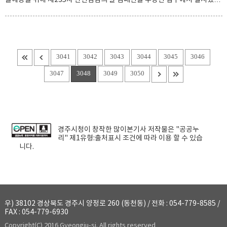
이번 캠페인은 가을철 등산 및 야외활동이 증가함에 따라 올바른 산행문화
를 정착하고 산불예방을 통한 안전한 가을 보내기 홍보활동을 위해 관련 부
서 및 자원봉사단체연합회, 재난인명구조대 등 50여명이 참여하여 무장산
을 찾은 등산객들을 대상으로 홍보 리플릿 등을 배부하고 했다. 홍보 리플릿
에는 산행 안천수칙과 등산 시 응급처치방법과 산불예방 차원에서 산림방화
3041
3042
3043
3044
3045
3046
및 산림실화자에 대한 처벌규정 및 산림 내 금지행위에 대해 자세하게 수록
3047
3048
3049
3050
되어 있다. 박수현 안전재난과장은 “‘안전문화 운동’은 단순한 홍보성 캠페인
이 아니라 시민 개개인이 안전에 대해 의식 변화가 있어야 한다며,
경주시청
이 창작한
많이본기사
저작물은 "공공누
리"
제1유형:출처표시
조건에 따라 이용 할 수 있습
니다.
우) 38102 경상북도 경주시 양정로 260 (동천동) / 전화 : 054-779-8585 /
FAX : 054-779-6930
Copyright(C) 2016 Gyeongju-si. All rights reserved