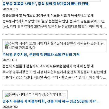
아동청소년와 청소년상담복지센터, 1388청소년지원단은 위기청소년을 조
중부동‘봄봄봄 사업단’, 추석 맞아 취약계층에 밑반찬 전달
기에 발견하고 위험에 노출된 청소년을 지원하는 역할을 수행하고 있다. 이
2024.09.19
를 통해 민간의 자발적 참여와 위기청소년의 발굴 및 연계, 일시보호, 긴급구
중증질환자 및 독거노인 20가구에 식료품 지원과 복지서비스 연계
조, 청소년 지원 등의 역할을 하고 있다. 보다 자세한 사항은 경주시 아동청
중부동지역사회보장협의체(별칭 봄봄봄 사업단)는 추석 명절을 맞아 13일
소년과 청소년활동지원팀 (054-770-77
(금), 지역 내 취약계층 20가구에 밑반찬을 전달했다고 밝혔다. 이번 행사에
서는 중증질환, 장애를 겪는 주민과 독거노인에게 식료품을 지원하며, 그들
의 건강상태와 안부를 직접 확인했다. 또한, 노인맞춤돌봄 서비스 및 장기요
양서비스가 필요한 대상자를 발굴하여, 행정복지센터 복지담당자와 함께 서
비스 연계를 진행했다. 전성환 민간위원장은 “식사 해결이 어려운 이웃들이
밑반찬 나눔을 통해 명절 분위기를 느끼며 마음만은 풍성한 한가위를 보내
주낙영 경주시장, 운전직 직원들과 소통 간담회 가져
셨으면 좋겠다“고 전했다. 이혜련 공공위원장은 “항상 주변의 어려운 이웃을
2024.11.11
살피는 중부동지역사회보장협의체 위원님들께 감사드리며, 민관 협력을 통
운전직 직원들과 점심까지 먹으며 자유로운 분위기 속에서 진행 돼
해 주민들에게 필요한 서비스를 적극적으로 제공할 수 있도록 최선을
주낙영 경주시장은 11일 시청 대외협력실에서 운전직 직원들과 허심탄회한
소통의 시간을 가졌다. 지난달 축산·수의‧환경 분야 직원에 이어 올해 두 번
째로 열린 이번 간담회는 운전직 7급 이하 직원 9명과 점심까지 먹으며 화기
애애한 분위기 속에서 자유롭게 진행됐다. 직원들은 주낙영 시장과 먼저 현
재 근무부서에서 근무하면서 겪고 있는 어려움에 대해 솔직한 이야기를 나
눴다. 이어 운전직 직무역량 강화 교육 추진부터 선진지 견학, 체험형 연수
경주시 동천동 새마을부녀회, 산불 피해 복구 성금 50만원 기탁 지역사회 연대의 힘으로 복구 지원
등의 프로그램을 건의했다. 주낙영 시장은 행정의 최일선에서 운전 업무를
2025.04.02