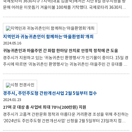
국제로타리 3630지구 7지역(대표 김윤숙)에서는 지난 8일 경주시청을 방
문해 어려운 이웃돕기 겨울이불 100채를 기탁했다. 국제로타리 3630지구 7
지역은 9개 로타리 클럽으로 구성돼 꾸준히 봉사와 기부를 이어오고 있으며,
올해도 연말을 맞아 9개 로타리 클럽이 따뜻한 마음을 모아주어 더욱 의미가
깊다. 김윤숙 7지역 대표는 “지역의 어려운 이웃에게 도움을 드릴 수 있어 기
쁘게 생각하고 앞으로도 회원들과 함께 지역사회의 발전과 어려운 이웃들을
지역민과 귀농귀촌인이 함께하는‘마을환영회’개최
도울 기회가 주어진다면 성심성의껏 동참하도록 노력하겠다”고 전했다. 주
2024.05.16
낙영 경주시장은 “항상 지역과 이웃을 먼저 생각하는 따뜻한 나눔에 감사드
귀농귀촌인과 마을주민 간 화합 한마당 잔치로 안정적 정착에 큰 도움
리며, 솔선수범해 나눔을 실천하는 모습이 시민들에게 큰 희망의 메시지로
경주시가 지원하고 있는 ‘귀농귀촌인 환영행사’가 인기몰이 중이다. 15일 경
전해질 것”이라고 인사를 전했다. 이날 기탁된 물품
주시에 따르면 ‘귀농귀촌인 환영행사’는 귀농귀촌인·마을주민 간 유대를 강
화하기 위해 경주시가 추진 중인 사업이다. 앞서 13일 현곡면 하구2리를 시
작으로, 15일 양남면 석촌리, 6월에는 현곡면, 내남면 용장1리, 7월에는 산
내면 외칠1리 등 5곳에서 진행된다. ‘귀농귀촌인 환영행사’는 음식을 나눠먹
는 ‘집들이’ 형식으로 열린다. 귀농귀촌인이 10인 이상인 마을이면 ‘귀농귀촌
경주시, 주민주도형 간판개선사업 2월 5일부터 접수
인 환영행사’를 지원받을 수 있으며, 매년 1~2월 사이 사업 신청기간에 신청
2024.01.23
하면 된다. 주낙영 경주시장은 “ ‘귀농귀촌인 환영행사’ 사업을 통해 마을주
27여 곳 대상 총 사업비 최대 70%(200만원) 지원
민과 화합하고 서로 이해하는데 많은 도움이 되길 바란다”고 강조했다.
경주시가 고품격 간판문화 정착과 아름다운 거리환경 조성을 위해 추진하는
‘2024년도 주민주도형 간판개선사업’ 신청을 2월 5일부터 23일까지 접수
받는다. 시는 27여 곳 업소를 대상으로 친환경 벽면이용 LED간판(입체형)