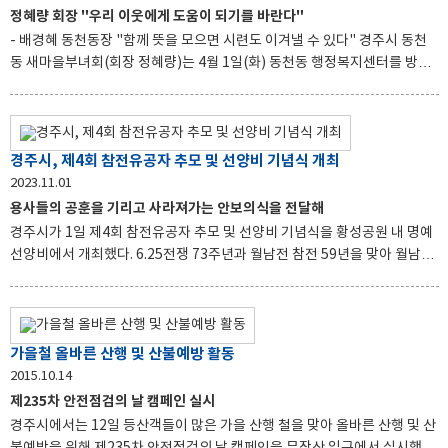
포함한 교통, 하수도, 청소차량 운행 등 다양한 분야에서 종사하고 있는 이들
정혜량 회장 "우리 이웃에게 도움이 되기를 바란다"
의 고충을 함께 나누며 해결 방안을 모색했다. 주낙영 시장은 “직원 여러분들
- 배경혜 동천동장 "함께 뜻을 모으면 시련도 이겨낼 수 있다" 경주시 동천
의 소중한 목소리를 통해 경주시의 손과 발인 운
동 새마을부녀회(회장 정혜량)는 4월 1일(화) 동천동 행정복지센터를 방문
하여 영남 지역에서 발생한 산불 피해 복구를 위한 성금 50만원을 기탁했다.
정혜량 회장은 "갑작스러운 화재로 힘든 시간을 보내고 있을 우리 이웃에게
도움이 되기를 바란다"며, "빠른 복구와 함께 일상이 회복되기를 진심으로
바란다"고 전했다. 배경혜 동천동장은 "힘든 시련과 고난도 함께 뜻을 모으
경주시, 제4회 참전유공자 추모 및 선양비 기념식 개최
면 반드시 이겨낼 수 있을 것이다"라며, "앞으로도 지역 내 취약계층과 함께
2023.11.01
하는 복지 행정을 펼치겠다"고 감사의 뜻을 전했다. 이번 성금은 사회복지공
용사들의 공훈을 기리고 사라져가는 안보의식을 전달해
동모금회를 통해 피해 지역의 복구와 이재민들의 생활 지원에 사용될 예정
경주시가 1일 제4회 참전유공자 추모 및 선양비 기념식을 황성공원 내 명예
이다.
선양비에서 개최했다. 6.25전쟁 73주년과 월남전 참전 59년을 맞아 월남전
참전자회 경주시지회가 주관한 이날 기념식은 주낙영 시장, 이철우 시의회
의장, 6.25전쟁 및 월남전 참전용사를 비롯한 보훈단체장 등 200여명이 참
석했다. 행사는 헌화 및 분향, 대회·기념사, APEC유치 퍼포먼스 등의 순으
로 진행됐다. 참석자들은 6.25전쟁과 월남전에 참전한 용사들의 공훈을 기
가을철 올바른 산행 및 산불예방 활동
리고 사라져가는 안보의식을 미래 세대에 전할 수 있는 뜻깊은 시간을 가졌
2015.10.14
다. 이어 APEC 정상회의 유치 퍼포먼스를 통해 정상회의 장소가 가장 한국
제235차 안전점검의 날 캠페인 실시
적인 도시 경주에서 개최하는 것이 당연하며 한목소리를 냈다. 주낙영 경주
경주시에서는 12일 등산객들이 많은 가을 산행 철을 맞아 올바른 산행 및 산
시장은 “소중한 청춘과 목숨을 바쳐 조
불예방을 위해 제235차 안전점검의 날 캠페인을 무장산 입구에서 실시했다.