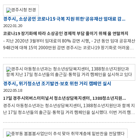
교체비용을 지원한다. 지원은 신청자 자부담 30% 이상을 조건으로 최대
200만 원(사업비 70%)을 지원한다. 신청은 경주지역에 소재한 광고업체에
서 설계‧시공하고, 사업 신청자와 점포주(사업자 등록자)가 동일해야 가능
경주시, 소상공인 코로나19 극복 지원 위한‘공유재산 임대료 감면’연장 결정
하다. 대상자 선정은 사업 필요성, 효과성, 간판디자인 평가 등을 통해 오는 3
2022.01.20
월 중 개별 통보할 예정이다. 접수는 신청자 본인이 경주시청 도시계획과 도
코로나19 장기화에 따라 소상공인 경제적 부담 줄이기 위해 올 연말까지
시디자인팀으로 직접 방문해야 하며, 제출서류는 시청 홈페이지에서 직접
- 지난 2020년 3월부터 임대료의 80% 감면 시행, - 2년 동안 임대 공유재산
다운로드할 수 있다. 보다
948건에 대해 15억 2000만원 감면 경주시는 코로나19 장기화로 어려움을
겪는 소상공인의 경제적 부담을 줄이기 위해 올해도 공유재산 임대료를 감
면키로 결정했다고 20일 밝혔다. 시는 코로나19가 확산세가 지속됨에 따라
소상공인들의 피해가 더욱 커지고 있는 점을 감안해 공유재산심의회를 거쳐
감면기간을 올해 연말까지 연장하기로 전격 결정했다. 소상공인들을 위한
공유재산 임대료 감면은 코로나19가 본격 확산되기 시작한 2020년 3월부
경주시, 위기청소년 조기발견·보호 위한 거리 캠페인 실시
터 시행됐다. 공유재산 임대료율이 1%로 일괄적용돼 사용료의 80%가 감
2022.05.18
면됐다. 그 결과 지난 2년 동안 임대 공유재산 948건에 대해 15억 2000만원
17일 경주시외버스터미널서 청소년상담복지센터, 1388청소년지원단과 함께
의 임대료 감면이 이뤄졌다.
경주시 아동청소년과는 청소년상담복지센터, 1388청소년지원단과 함께 지
난 17일 청소년들의 출근길·통학길 거리 캠페인을 실시했다. 이번 거리 캠페
인은 출근시간 차량통행이 많은 경주시외버스터미널 지역에서 1388청소년
지원단, 청소년전화 1388 홍보로 청소년지원단의 활동을 활성화 하는데 힘
을 모았다. 이날 캠페인은 지난 3일에 이어, 두 번째 거리 캠페인이다. 경주시