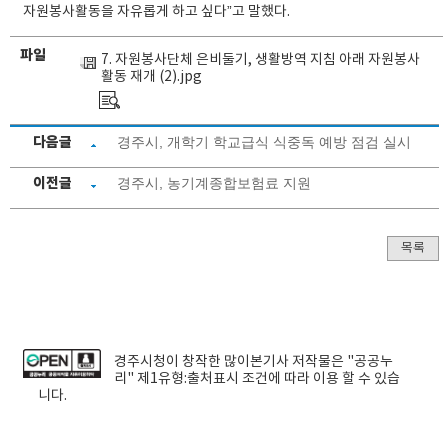
자원봉사활동을 자유롭게 하고 싶다”고 말했다.
파일
7. 자원봉사단체 은비둘기, 생활방역 지침 아래 자원봉사
활동 재개 (2).jpg
다음글
경주시, 개학기 학교급식 식중독 예방 점검 실시
이전글
경주시, 농기계종합보험료 지원
목록
경주시청
이 창작한
많이본기사
저작물은 "공공누
리"
제1유형:출처표시
조건에 따라 이용 할 수 있습
니다.