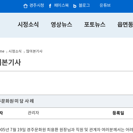
경주시청
페이스북
블로그
유튜브
시정소식
영상뉴스
포토뉴스
읍면
me
시정소식
많이본기사
이본기사
문화원 미 담 사 례
자
관리자
등록일
005년 7월 19일 경주문화원 최용환 원장님과 직원 및 관계자 여러분께서는 