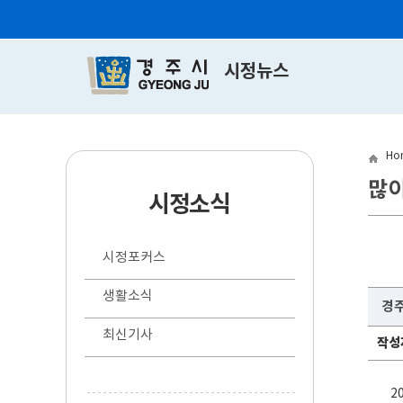
시정뉴스
Ho
많
시정소식
시정포커스
생활소식
경주
최신기사
작성
2