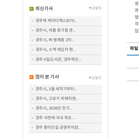
성
최신기사
과
었
경주역 케이티엑스(KTX...
각
경주시, 여름 휴가철 관...
있
경주시, 벼 병해충 2차...
파일
경주시, 소액 체납자 현...
경주시립도서관,‘경주책인...
많이 본 기사
경주시, 3월 새학기부터...
경주시, 고유가 피해지원...
경주시, 2026년 전기...
경주 서면에 국내 최초 ...
경주 황리단길 공영주차장...