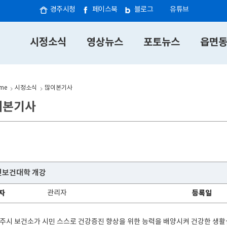
경주시청
페이스북
블로그
유튜브
시정소식
영상뉴스
포토뉴스
읍면
me
시정소식
많이본기사
이본기사
민보건대학 개강
자
관리자
등록일
주시 보건소가 시민 스스로 건강증진 향상을 위한 능력을 배양시켜 건강한 생활