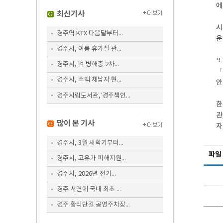
에
최신기사
시
경주역 KTX 다음달부터...
운
경주시, 여름 휴가철 관...
또
경주시, 벼 병해충 2차...
「
경주시, 소액 체납자 현...
안
경주시립도서관,‘경주책인...
한
관
많이 본 기사
자
경주시, 3월 새학기부터...
파일
경주시, 고유가 피해지원...
경주시, 2026년 전기...
경주 서면에 국내 최초 ...
경주 황리단길 공영주차장...