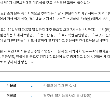
서 제1기 시민보건대학 개강식을 갖고 본격적인 교육에 들어갔다.
 보건소가 올해 특수시책으로 추진하는 이날 시민보건대학 개강식에는 지역주민
영에 관한 취지 설명, 경기대학교 김상원 교수를 초빙하여「성(性)새롭게 보기」
 오는 19일부터 다음달 말일까지 매주 화요일 오후 2시부터 4시까지는 「암
발전하는 치매치료방법」「 행복한 삶」「 효과적인 금연방법」「 무엇이 진정한
에 걸쳐 현대인들이 반드시 알아야 할 다양하고 전문적인 건강교육을 실시한다.
편 시 보건소에서는 평균수명의 연장과 고령화 등 지역사회 인구구조의 변화로 성
, 운동부족, 약물남용 등으로 건강위험요인이 날로 증가하고 있어 시민들에게
로 육성해 나갈 방침이다.
다음글
산불조심 켐페인 실시
이전글
경주(티끌기능봉사회 봉사활동)