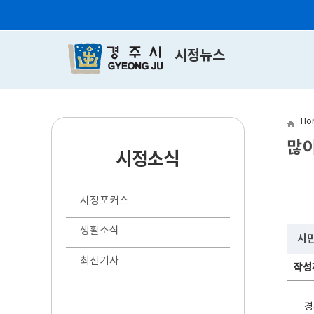
시정뉴스
Ho
많
시정소식
시정포커스
생활소식
시
최신기사
작성
경