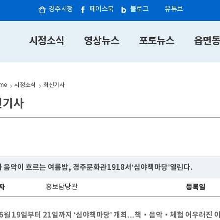
경주시청
페이스북
블로그
유튜브
시정소식
영상뉴스
포토뉴스
읍면
me
시정소식
최신기사
신기사
 음악이 흐르는 여름밤, 경주문화관1918서‘심야책마당’열린다.
자
홍보담당관
등록일
 6월 19일부터 21일까지 ‘심야책마당’ 개최…책‧음악‧체험 어우러진 야