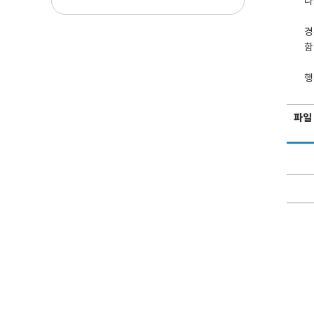
다
경
함
행
파일