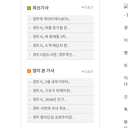
최신기사
-
경주역 케이티엑스(KTX...
경
경주시, 여름 휴가철 관...
경주시, 벼 병해충 2차...
이
경주시, 소액 체납자 현...
행
경주시립도서관,‘경주책인...
또
많이 본 기사
이
경주시, 3월 새학기부터...
다
경주시, 고유가 피해지원...
간
경주시, 2026년 전기...
경주 서면에 국내 최초 ...
특
경주 황리단길 공영주차장...
방