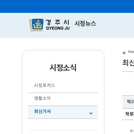
시정뉴스
Ho
최
시정소식
시정포커스
생활소식
책과
최신기사
작성
<