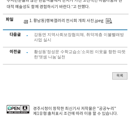
주시민분들과 많은 관람객들께서 한지가 가진 고전적인 아름다움과 현
대적 예술성도 함께 경험하시기 바란다.”고 전했다.
파일
1. 황남동)행복갤러리 전시회 개최 사진.jpeg
다음글
강동면 지역사회보장협의체, 취약계층 이불빨래방
사업 실시
이전글
황성동‘정성문 수학교습소’소외된 이웃을 향한 따뜻
한‘뎃셈 나눔’실천
목록
경주시청
이 창작한
최신기사
저작물은 "공공누리"
제1유형:출처표시
조건에 따라 이용 할 수 있습니다.