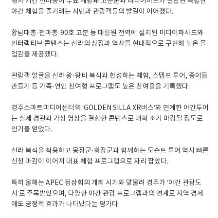
행사 기간 천마총이 무료 개방돼 고분군과 미디어아트가 결합된 특별한
야간 체험을 즐기려는 시민과 관광객들의 발길이 이어졌다.
황남대총·천마총·90호 고분 등 대릉원 전역에 설치된 미디어파사드와
인터랙티브 콘텐츠는 신라의 상징과 역사를 현대적으로 구현해 높은 몰
입감을 제공했다.
관람객 얼굴을 신라 왕·왕비 복식과 합성하는 체험, 스탬프 투어, 종이등
만들기 등 가족·연인 참여형 프로그램도 높은 참여율을 기록했다.
경주스마트미디어센터의 ‘GOLDEN SILLA XR버스’와 연계한 야간투어
는 실제 경관과 가상 영상을 결합한 콘텐츠로 매회 조기 마감될 정도로
인기를 얻었다.
신라 복식을 착용하고 몽장군·화장군과 함께하는 도슨트 투어 역시 빠른
신청 마감이 이어져 대표 체험 프로그램으로 자리 잡았다.
특히 올해는 APEC 정상회의 개최 시기와 맞물려 경주가 ‘야간 관광도
시’로 주목받았으며, 다양한 야간 관광 프로그램과의 연계로 지역 경제
에도 긍정적 효과가 나타났다는 평가다.