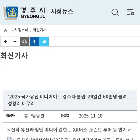
전체
시정뉴스
메뉴
시정소식
최신기사
최신기사
‘2025 국가유산 미디어아트 경주 대릉원’ 24일간 60만명 몰려…
성황리 마무리
작성자
홍보담당관
등록일
2025-11-18
< 신라 유산과 첨단 미디어 결합… XR버스·도슨트 투어 등 인기 >