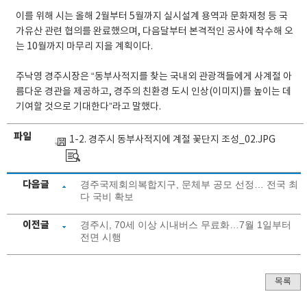
이를 위해 시는 올해 2월부터 5월까지 실시설계 용역과 문화재청 등 국
가유산 관련 협의를 완료했으며, 다음달부터 본격적인 공사에 착수해 오
는 10월까지 마무리 지을 계획이다.
주낙영 경주시장은 “동부사적지를 찾는 국내외 관광객들에게 사계절 아
름다운 경관을 제공하고, 경주의 친환경 도시 인상(이미지)를 높이는 데
기여할 것으로 기대한다”라고 말했다.
파일
1-2. 경주시 동부사적지에 계절 꽃단지 조성_02.JPG
다음글
경주국제회의복합지구, 문체부 공모 선정… 전국 최
다 국비 확보
이전글
경주시, 70세 이상 시내버스 무료화…7월 1일부터
전면 시행
목록