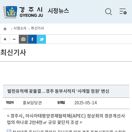
전체
시정뉴스
메뉴
시정소식
최신기사
최신기사
발천유적에 꽃물결…경주 동부사적지 ‘사계절 정원’ 변신
작성자
홍보담당관
등록일
2025-05-14
< 경주시, 아시아태평양경제협력체(APEC) 정상회의 경관개선사
업의 하나로 2만4천㎡ 규모 꽃단지 조성 >