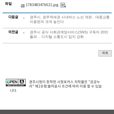
파일
1783483476021.jpg
다음글
경주시, 경주역세권 시내버스 노선 개편…대중교통
이용편의 크게 높인다
이전글
경주시 공식 사회관계망서비스(SNS) 구독자 20만
돌파… 디지털 소통도시 입지 강화
목록
경주시청
이 창작한
시정포커스
저작물은 "공공누
리"
제1유형:출처표시
조건에 따라 이용 할 수 있습
니다.