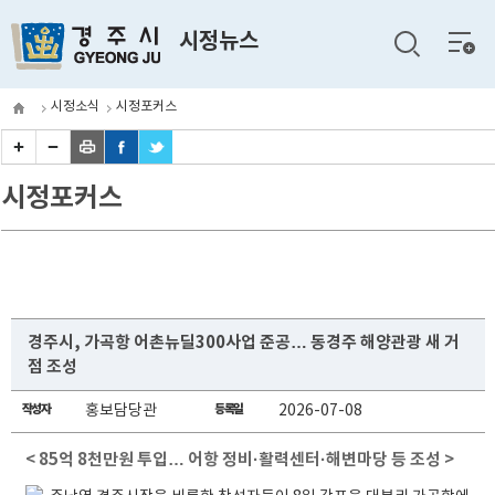
전체
시정뉴스
메뉴
시정소식
시정포커스
시정포커스
경주시, 가곡항 어촌뉴딜300사업 준공… 동경주 해양관광 새 거
점 조성
작성자
홍보담당관
등록일
2026-07-08
< 85억 8천만원 투입… 어항 정비·활력센터·해변마당 등 조성 >