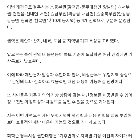
이번 개편으로 경주시는 △동부권(감포읍·문무대왕면·양남면) △서부
권(건천읍·산내면·서면) △남부권(외동읍·내남면) △중북부권(안강읍·
강동면·현곡면·천북면 및 10개 동지역) 등 4개 권역으로 구분해 운영한
다.
권역은 해안과 산지, 내륙, 도심 등 지역별 기후 특성을 고려했다.
앞으로는 특정 권역 내 읍면동이 특보 기준에 도달하면 해당 권역에만 기
상특보가 발효된다.
이에 따라 재난문자 발송과 주민대피 안내, 비상근무도 위험지역 중심으
로 운영돼 보다 신속하고 효율적인 재난 대응이 가능해질 전망이다.
또 시민들은 거주 지역의 기상 상황에 맞는 재난정보를 제공받을 수 있어
정보 전달의 정확성과 체감도를 높일 수 있을 것으로 기대된다.
시는 이번 개편으로 재난 위험지역에 행정력과 대응 인력을 집중 투입해
보다 효율적인 재난 대응이 가능할 것으로 기대하고 있다.
최혁준 경주시장 권한대행은 “기후변화로 지역별 기상 여건의 차이가 커