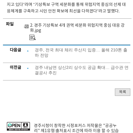
지고 있다”라며 “기상특보 구역 세분화를 통해 위험지역 중심의 선제 대
응체계를 구축하고 시민 안전 확보에 최선을 다하겠다”라고 말했다.
파일
2. 경주 기상특보 4개 권역 세분화 위험지역 중심 대응 강
화.jpg
다음글
경주, 전국 최대 체리 주산지 입증… 올해 210톤 출
하 전망
이전글
경주 내남면 상신2리 상수도 공급 확대… 급수관 연
결공사 추진
목록
경주시청
이 창작한
시정포커스
저작물은 "공공누
리"
제1유형:출처표시
조건에 따라 이용 할 수 있습