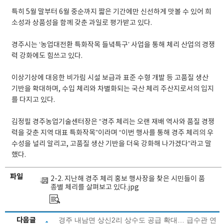
특히 5월 말부터 6월 중순까지 짧은 기간에만 신선하게 맛볼 수 있어 희
소성과 상품성을 함께 갖춘 과일로 평가받고 있다.
경주시는 ‘농업대전환 특화작목 들녘특구’ 사업을 통해 체리 산업의 경쟁
력 강화에도 힘쓰고 있다.
이상기상에 대응한 비가림 시설 보급과 표준 수형 개발 등 고품질 생산
기반을 확대하며, 수입 체리와 차별화되는 국산 체리 주산지로서의 입지
를 다지고 있다.
김정필 경주농업기술센터장은 “경주 체리는 오랜 재배 역사와 품질 경쟁
력을 갖춘 지역 대표 특화작목”이라며 “이번 행사를 통해 경주 체리의 우
수성을 널리 알리고, 고품질 생산 기반을 더욱 강화해 나가겠다”라고 말
했다.
파일
2-2. 지난해 경주 체리 홍보 행사장을 찾은 시민들이 품
종별 체리를 살펴보고 있다.jpg
다음글
경주 내남면 상신2리 상수도 공급 확대… 급수관 연