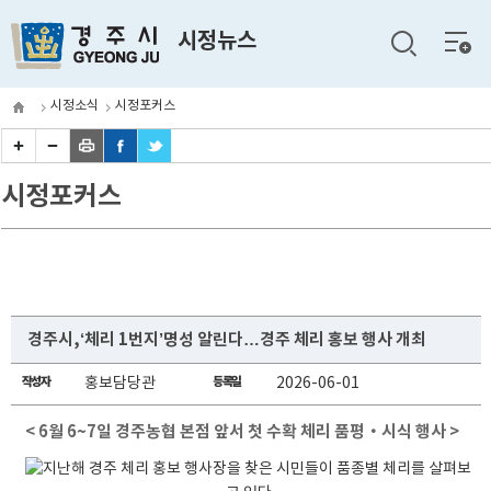
전체
시정뉴스
메뉴
시정소식
시정포커스
시정포커스
경주시,‘체리 1번지’명성 알린다…경주 체리 홍보 행사 개최
작성자
홍보담당관
등록일
2026-06-01
< 6월 6~7일 경주농협 본점 앞서 첫 수확 체리 품평‧시식 행사 >