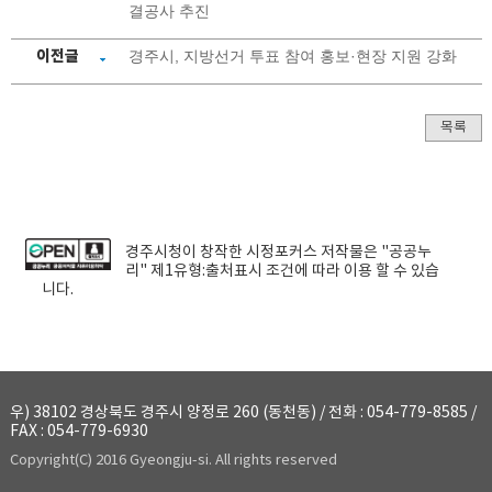
결공사 추진
이전글
경주시, 지방선거 투표 참여 홍보·현장 지원 강화
목록
경주시청
이 창작한
시정포커스
저작물은 "공공누
리"
제1유형:출처표시
조건에 따라 이용 할 수 있습
니다.
우) 38102 경상북도 경주시 양정로 260 (동천동) / 전화 : 054-779-8585 /
FAX : 054-779-6930
Copyright(C) 2016 Gyeongju-si. All rights reserved