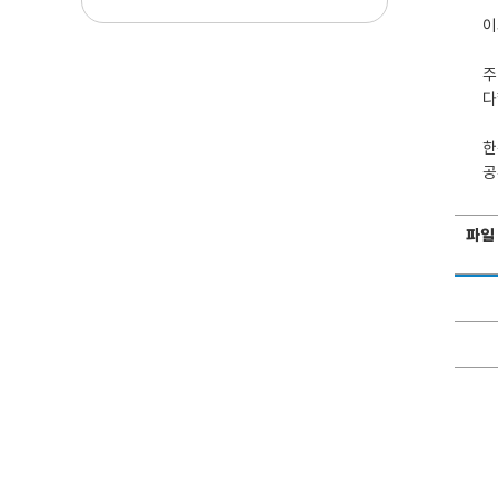
이
주
다
한
공
파일