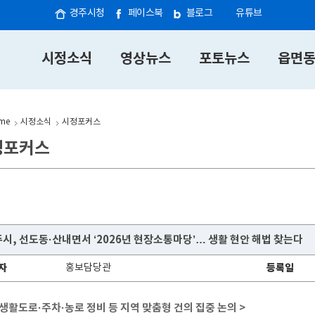
경주시청
페이스북
블로그
유튜브
시정소식
영상뉴스
포토뉴스
읍면
me
시정소식
시정포커스
정포커스
시, 선도동·산내면서 ‘2026년 현장소통마당’… 생활 현안 해법 찾는다
자
홍보담당관
등록일
 생활도로·주차·농로 정비 등 지역 맞춤형 건의 집중 논의 >