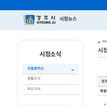
시정뉴스
Ho
시
시정소식
시정포커스
생활소식
경주
최신기사
작성
<