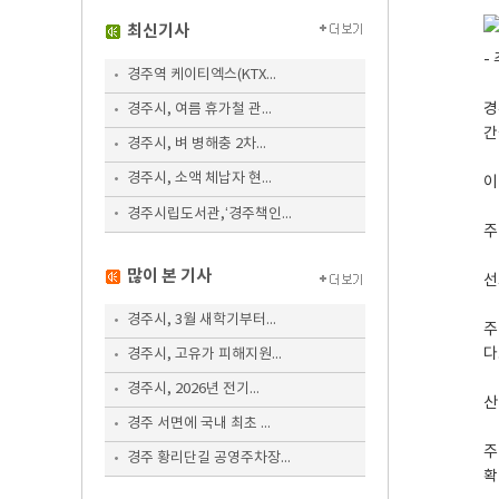
최신기사
-
경주역 케이티엑스(KTX...
경
경주시, 여름 휴가철 관...
간
경주시, 벼 병해충 2차...
경주시, 소액 체납자 현...
이
경주시립도서관,‘경주책인...
주
많이 본 기사
선
경주시, 3월 새학기부터...
주
다
경주시, 고유가 피해지원...
경주시, 2026년 전기...
산
경주 서면에 국내 최초 ...
주
경주 황리단길 공영주차장...
확