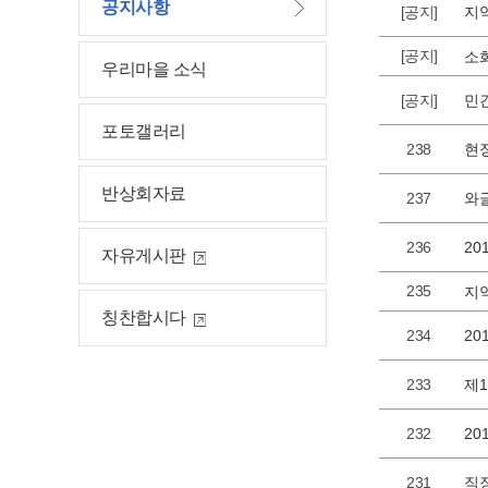
공지사항
[공지]
지
[공지]
우리마을 소식
[공지]
민
포토갤러리
238
반상회자료
237
와
236
2
자유게시판
235
지
칭찬합시다
234
2
233
제
232
2
231