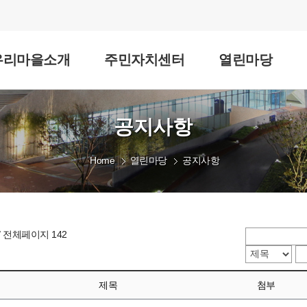
우리마을소개
주민자치센터
열린마당
공지사항
Home
열린마당
공지사항
/ 전체페이지 142
제목
첨부