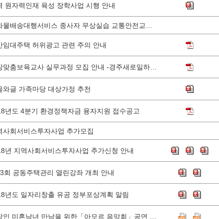
역 원자력인재 육성 장학사업 시행 안내
소화물배송대행서비스 종사자 무상실습 교통안전교육 안내
간임대주택 허위광고 관련 주의 안내
현장맞춤보육교사 실무과정 모집 안내 -경주새로일하기센터
글와글 가족마당 대상가정 추천
018년도 4분기 환경정책자금 융자지원 접수공고
역사회서비스투자사업 추가모집
018년 지역사회서비스투자사업 추가신청 안내
13회 공동주택관리 열린강좌 개최 안내
018년도 일자리창출 유공 정부포상계획 알림
직장인 미혼남녀 만남을 위한「아모르 음악회」공연 안내