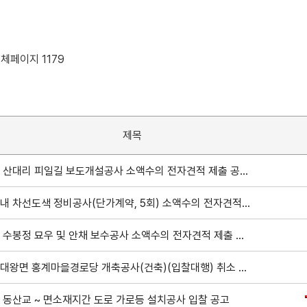
전체페이지 1179
제목
안강 산대리 피일길 보도개설공사 소액수의 전자견적 제출 공고
시관내 차선도색 정비공사(단가계약, 5회) 소액수의 전자견적 제출 공고
경주 수봉정 묘우 및 안채 보수공사 소액수의 전자견적 제출 공고
문무대왕면 홍계마을경로당 개축공사(건축)(입찰대행) 취소 공고
 동산교 ~ 면소재지간 도로 가로등 설치공사 입찰 공고