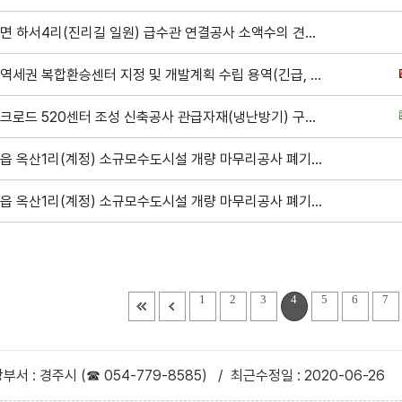
양남면 하서4리(진리길 일원) 급수관 연결공사 소액수의 견적제출 공고
경주역세권 복합환승센터 지정 및 개발계획 수립 용역(긴급, 재공고)
신실크로드 520센터 조성 신축공사 관급자재(냉난방기) 구매 설치 소액수의 견적제출 공고
안강읍 옥산1리(계정) 소규모수도시설 개량 마무리공사 폐기물운반 용역 수의견적제출 안내공고
안강읍 옥산1리(계정) 소규모수도시설 개량 마무리공사 폐기물처리 용역 수의견적제출 안내공고
1
2
3
4
5
6
7
부서 : 경주시 (☎ 054-779-8585)
/
최근수정일 : 2020-06-26