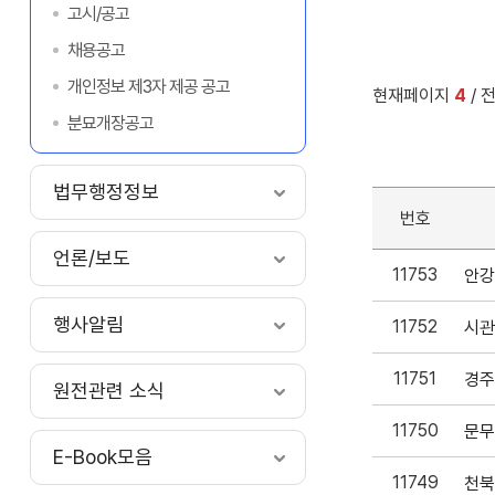
고시/공고
채용공고
개인정보 제3자 제공 공고
현재페이지
4
/ 
분묘개장공고
법무행정정보
번호
언론/보도
11753
행사알림
11752
11751
원전관련 소식
11750
E-Book모음
11749
천북