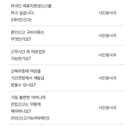
외국인 체류지변경신고를
하고 싶습니다.
시민봉사과
(대리인신고)
혼인신고 구비서류는
시민봉사과
무엇인가요?
근무시간 외 여권업무
시민봉사과
가능한가요?
군복무중에 여권을
기간연장해서 재발급
시민봉사과
받을수 있나요?
거동 불편한 어머니의
전입신고는 어떻게
시민봉사과
해야하나요?
(타인신고가능여부확인)