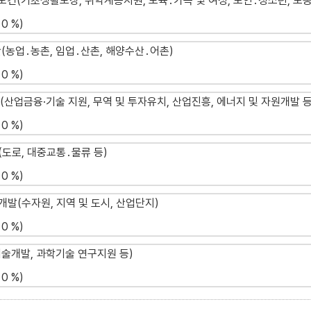
 보건(기초생활보장, 취약계층지원, 보육․가족 및 여성, 노인․청소년, 노동
0 %)
(농업․농촌, 임업․산촌, 해양수산․어촌)
0 %)
(산업금융·기술 지원, 무역 및 투자유치, 산업진흥, 에너지 및 자원개발 등
0 %)
통(도로, 대중교통․물류 등)
0 %)
역개발(수자원, 지역 및 도시, 산업단지)
0 %)
기술개발, 과학기술 연구지원 등)
0 %)