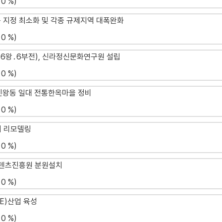
0 %)
구 지정 최소화 및 각종 규제지역 대폭완화
0 %)
(56왕․6부전), 신라정신문화연구원 설립
0 %)
․인왕동 일대 전통한옥마을 정비
0 %)
지 리모델링
0 %)
컨텐츠진흥원 분원설치
0 %)
CE)산업 육성
0 %)