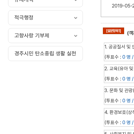
2019-05-
적극행정
[설문항목1]
(
고향사랑 기부제
1. 공공질서 및
경주시민 탄소중립 생활 실천
(투표수 :
0 명 /
2. 교육(유아 
(투표수 :
0 명 /
3. 문화 및 관광
(투표수 :
0 명 /
4. 환경보호(상
(투표수 :
0 명 /