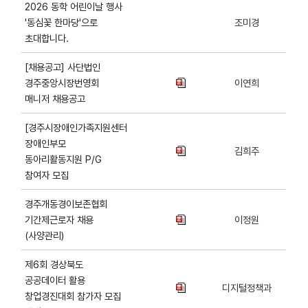
2026 동학 어린이날 행사
'동심꽃 한마당'으로
조미경
초대합니다.
[채용공고] 사단법인
경주중앙시장번영회
이연희
매니저 채용공고
[경주시장애인가족지원센터]2026년
장애인부모
김희주
동아리활동지원 P/G
참여자 모집
경주개동경이보존협회
기간제근로자 채용
이정원
(사양관리)
제6회 경상북도
공공데이터 활용
디지털정책과
창업경진대회 참가자 모집