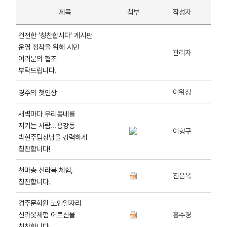
제목
첨부
작성자
건전한 '칭찬합시다' 게시판
운영 정착을 위해 시민
관리자
여러분의 협조
부탁드립니다.
이위정
경주의 첫인상
새벽마다 우리동네를
지키는 사람...용강동
이형구
박현주팀장님을 강력하게
칭찬합니다!
천마총 신라복 체험,
진은옥
칭찬합니다.
경주문화원 노인일자리
신라옷체험 어르신을
홍수경
칭찬합니다.