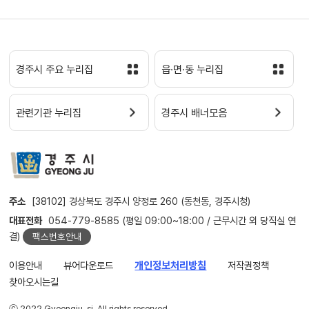
경주시 주요 누리집
읍·면·동 누리집
관련기관 누리집
경주시 배너모음
주소
[38102] 경상북도 경주시 양정로 260 (동천동, 경주시청)
대표전화
054-779-8585 (평일 09:00~18:00 / 근무시간 외 당직실 연
결)
팩스번호안내
이용안내
뷰어다운로드
개인정보처리방침
저작권정책
찾아오시는길
ⓒ 2022 Gyeongju-si. All rights reserved.