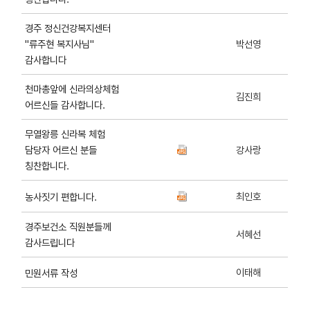
경주 정신건강복지센터
"류주현 복지사님"
박선영
감사합니다
천마총앞에 신라의상체험
김진희
어르신들 감사합니다.
무열왕릉 신라복 체험
담당자 어르신 분들
강사랑
칭찬합니다.
최인호
농사짓기 편합니다.
경주보건소 직원분들께
서혜선
감사드립니다
이태해
민원서류 작성