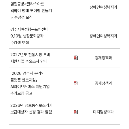
힐링공방<글라스아트
장애인여성복지과
액막이 명태 도어벨 만들기
> 수강생 모집
경주시여성행복드림센터
9,10월 생활문화강좌
장애인여성복지과
수강생 모집
2027년도 전통시장 도비
경제정책과
지원사업 수요조사 안내
「2026 경주시 온라인
플랫폼 판로지원」
경제정책과
AI라이브커머스 지원기업
추가모집 공고
2026년 정보통신보조기기
보급대상자 선정 결과 알림
디지털정책과