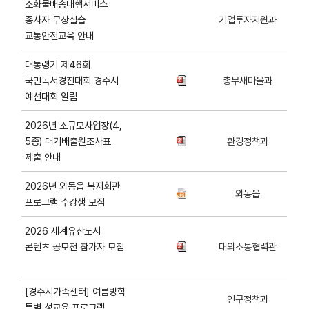
소화물배송대행서비스
종사자 무상실습
기업투자지원과
교통안전교육 안내
대통령기 제46회
국민독서경진대회 경주시
총무새마을과
예선대회 알림
2026년 소규모사업장(4,
5종) 대기배출원조사표
환경정책과
제출 안내
2026년 외동읍 복지회관
외동읍
프로그램 수강생 모집
2026 세계유산도시
콘텐츠 공모전 참가자 모집
대외소통협력관
[경주시가족센터] 여름방학
인구정책과
특별 성교육 프로그램