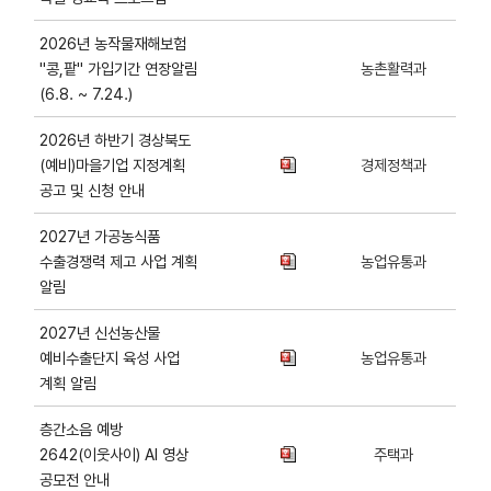
2026년 농작물재해보험
"콩,팥" 가입기간 연장알림
농촌활력과
(6.8. ~ 7.24.)
2026년 하반기 경상북도
(예비)마을기업 지정계획
경제정책과
공고 및 신청 안내
2027년 가공농식품
수출경쟁력 제고 사업 계획
농업유통과
알림
2027년 신선농산물
예비수출단지 육성 사업
농업유통과
계획 알림
층간소음 예방
2642(이웃사이) AI 영상
주택과
공모전 안내