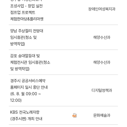
조성사업 - 창업 실전
장애인여성복지과
점프업 프로젝트
체험한마당&플리마켓
양남 주상절리 전망대
임시휴관(청소 및
해양수산과
방역작업)
감포 송대말등대 빛
체험전시관 임시휴관(청소
해양수산과
및 방역작업)
경주시 공공서비스예약
홈페이지 일시 중단 안내
디지털정책과
(6. 8. 월 09:00 ~
12:00)
KBS 전국노래자랑
문화예술과
(경주시편) 개최 안내