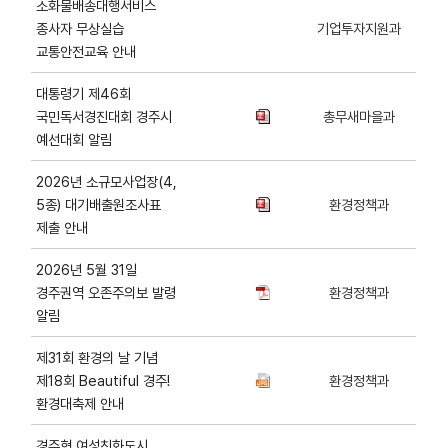
소화물배송대행서비스
종사자 무상실습
기업투자지원과
교통안전교육 안내
대통령기 제46회
국민독서경진대회 경주시
총무새마을과
예선대회 알림
2026년 소규모사업장(4,
5종) 대기배출원조사표
환경정책과
제출 안내
2026년 5월 31일
경주권역 오존주의보 발령
환경정책과
알림
제31회 환경의 날 기념
제18회 Beautiful 경주!
환경정책과
환경대축제 안내
경주형 여성친화도시