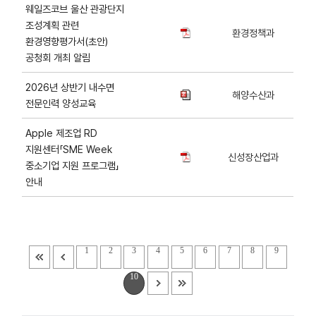
웨일즈코브 울산 관광단지
조성계획 관련
환경정책과
환경영향평가서(초안)
공청회 개최 알림
2026년 상반기 내수면
해양수산과
전문인력 양성교육
Apple 제조업 RD
지원센터「SME Week
신성장산업과
중소기업 지원 프로그램」
안내
1
2
3
4
5
6
7
8
9
10