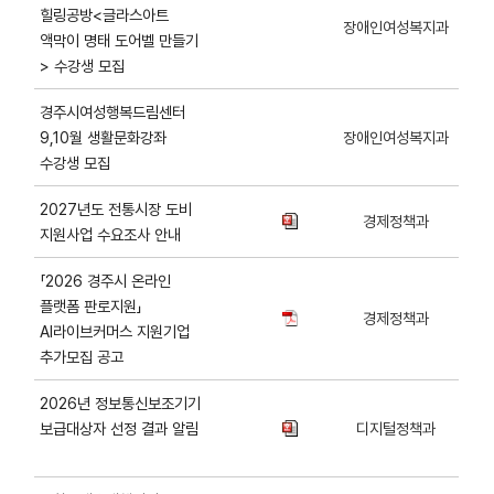
힐링공방<글라스아트
장애인여성복지과
액막이 명태 도어벨 만들기
> 수강생 모집
경주시여성행복드림센터
9,10월 생활문화강좌
장애인여성복지과
수강생 모집
2027년도 전통시장 도비
경제정책과
지원사업 수요조사 안내
「2026 경주시 온라인
플랫폼 판로지원」
경제정책과
AI라이브커머스 지원기업
추가모집 공고
2026년 정보통신보조기기
보급대상자 선정 결과 알림
디지털정책과