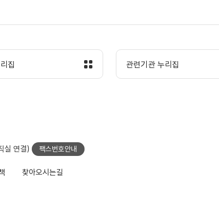
누리집
관련기관 누리집
당직실 연결)
팩스번호안내
책
찾아오시는길