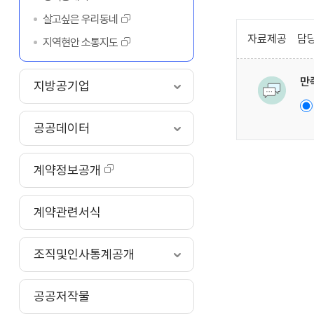
살고싶은 우리동네
자료제공
담당
지역현안 소통지도
만
지방공기업
공공데이터
계약정보공개
계약관련서식
조직및인사통계공개
공공저작물