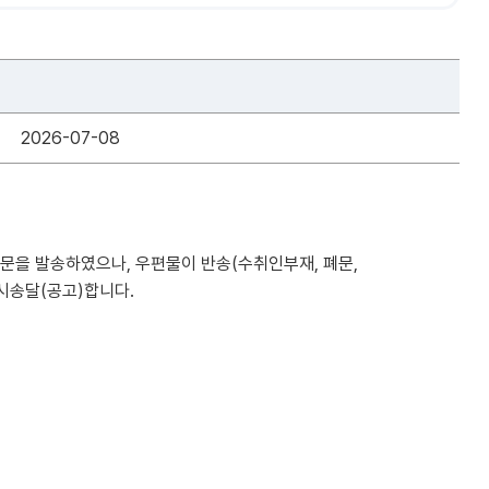
2026-07-08
 공문을 발송하였으나, 우편물이 반송(수취인부재, 폐문,
공시송달(공고)합니다.