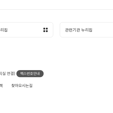
누리집
관련기관 누리집
당직실 연결)
팩스번호안내
책
찾아오시는길