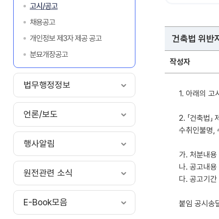
고시/공고
채용공고
개인정보 제3자 제공 공고
건축법 위반
분묘개장공고
작성자
법무행정정보
1. 아래의 
언론/보도
2. 「건축법
수취인불명, 
행사알림
가. 처분내용
나. 공고내용
원전관련 소식
다. 공고기간 : 
E-Book모음
붙임 공시송달