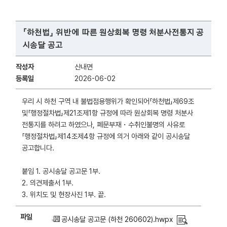
「하천법」 위반에 따른 원상회복 명령 처분사전통지 공
시송달 공고
작성자
산내면
등록일
2026-06-02
우리 시 하천 구역 내 불법점용행위가 확인되어「하천법」제69조
및「행정절차법」제21조제1항 규정에 따라 원상회복 명령 처분사
전통지를 하려고 하였으나, 폐문부재・수취인불명의 사유로
「행정절차법」제14조제4항 규정에 의거 아래와 같이 공시송달
공고합니다.
붙임 1. 공시송달 공고문 1부.
2. 의견제출서 1부.
3. 위치도 및 현장사진 1부. 끝.
파일
공시송달 공고문 (하천 260602).hwpx