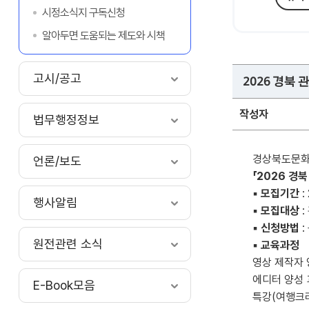
시정소식지 구독신청
알아두면 도움되는 제도와 시책
고시/공고
2026 경북
작성자
법무행정정보
경상북도문화
언론/보도
「2026 경
▪
모집기간
:
행사알림
▪
모집대상
:
▪
신청방법
:
원전관련 소식
▪
교육과정
영상 제작자 양성 
에디터 양성 과정 
E-Book모음
특강(여행크리에이