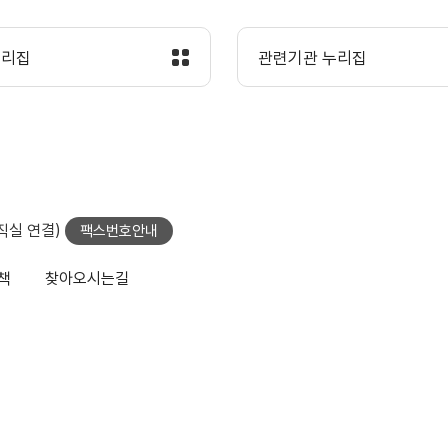
누리집
관련기관 누리집
당직실 연결)
팩스번호안내
책
찾아오시는길