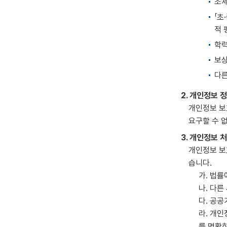
조세
「초
적 
학력
보상
다른
2. 개인정보 
개인정보 보
요구할 수 
3. 개인정보 
개인정보 보
습니다.
가. 법
나. 다른
다. 공
라. 개
를 명확