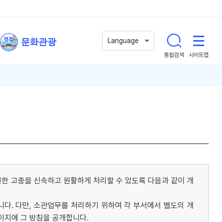
문화관광
Language
통합검색
사이트맵
한 고충을 신속하고 원활하게 처리할 수 있도록 다음과 같이 개
다. 다만, 소관업무를 처리하기 위하여 각 부서에서 별도의 개
이지에 그 방침을 공개합니다.