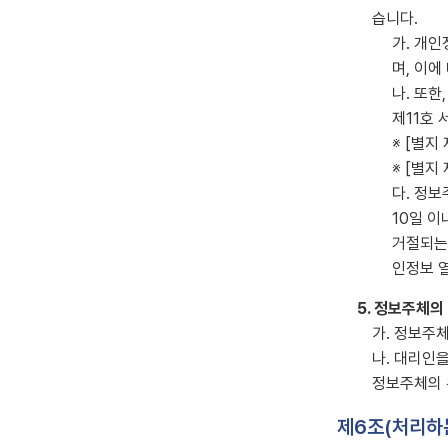
습니다.
가. 개인
며, 이에
나. 또한
제11호
※
[별지 
※
[별지 
다. 정보
10일 
거절되는
인정보 
5. 정보주체의
가. 정보주
나. 대리인
정보주체의 
제6조(처리하