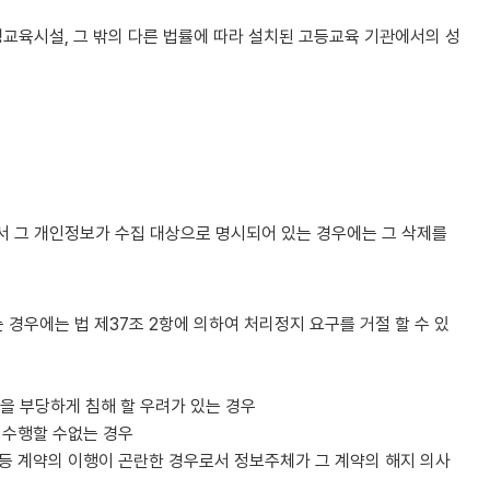
평생교육시설, 그 밖의 다른 법률에 따라 설치된 고등교육 기관에서의 성
에서 그 개인정보가 수집 대상으로 명시되어 있는 경우에는 그 삭제를
 경우에는 법 제37조 2항에 의하여 처리정지 요구를 거절 할 수 있
익을 부당하게 침해 할 우려가 있는 경우
 수행할 수없는 경우
등 계약의 이행이 곤란한 경우로서 정보주체가 그 계약의 해지 의사