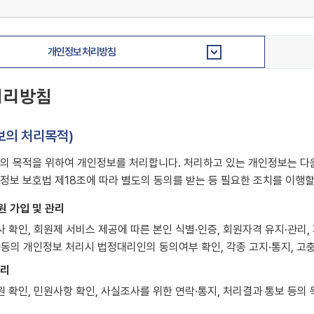
개인정보처리방침
처리방침
보의 처리목적)
의 목적을 위하여 개인정보를 처리합니다. 처리하고 있는 개인정보는 다음
정보 보호법 제18조에 따라 별도의 동의를 받는 등 필요한 조치를 이행할
회원 가입 및 관리
 확인, 회원제 서비스 제공에 따른 본인 식별·인증, 회원자격 유지·관리,
아동의 개인정보 처리시 법정대리인의 동의여부 확인, 각종 고지·통지, 
처리
 확인, 민원사항 확인, 사실조사를 위한 연락·통지, 처리결과 통보 등의