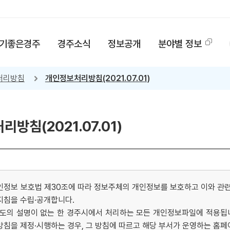
기좋은경주
경주소식
정보공개
분야별 정보
처리방침
개인정보처리방침(2021.07.01)
방침(2021.07.01)
인정보 보호법 제30조에 따라 정보주체의 개인정보를 보호하고 이와 관련
지침을 수립·공개합니다.
별도의 설명이 없는 한 경주시에서 처리하는 모든 개인정보파일에 적용됩니
침을 제정·시행하는 경우, 그 방침에 따르고 해당 부서가 운영하는 홈페