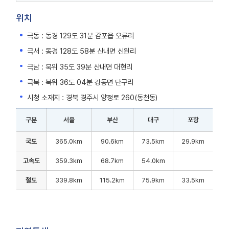
위치
극동 : 동경 129도 31분 감포읍 오류리
극서 : 동경 128도 58분 산내면 신원리
극남 : 북위 35도 39분 산내면 대현리
극북 : 북위 36도 04분 강동면 단구리
시청 소재지 : 경북 경주시 양정로 260(동천동)
구분
서울
부산
대구
포항
주요
국도
365.0km
90.6km
73.5km
29.9km
도시간
거리를
고속도
359.3km
68.7km
54.0km
구분
철도
339.8km
115.2km
75.9km
33.5km
(국도,
고속도,
철도),
서울,