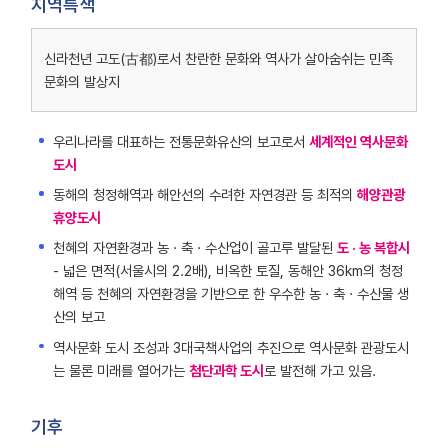
지역특색
부산,
대구,
포항
신라천년 고도(古都)로서 찬란한 문화와 역사가 살아숨쉬는 민족
순으로
문화의 발상지
나타낸
표입니다.
우리나라를 대표하는 전통문화유산의 보고로서
세계적인 역사문화
도시
동해의 청정해역과 해안선의 수려한 자연경관 등 최적의
해양관광
휴양도시
천혜의 자연환경과 농 · 축 · 수산업이 골고루 발달된
도 · 농 복합시
- 넓은 면적(서울시의 2.2배), 비옥한 토질, 동해안 36km의 청정
해역 등 천혜의 자연환경을 기반으로 한 우수한 농 · 축 · 수산물 생
산의 보고
역사문화 도시 조성과 3대국책사업의 추진으로 역사문화 관광도시
는 물론 미래를 열어가는
첨단과학 도시
로 발전해 가고 있음.
기후