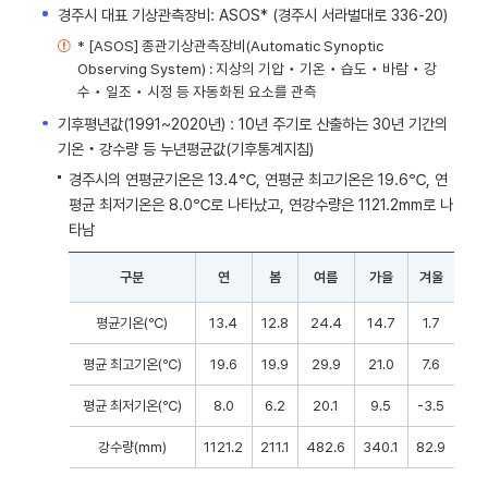
경주시 대표 기상관측장비: ASOS* (경주시 서라벌대로 336-20)
* [ASOS] 종관기상관측장비(Automatic Synoptic
Observing System) : 지상의 기압‧기온‧습도‧바람‧강
수‧일조‧시정 등 자동화된 요소를 관측
기후평년값(1991~2020년) : 10년 주기로 산출하는 30년 기간의
기온‧강수량 등 누년평균값(기후통계지침)
경주시의 연평균기온은 13.4℃, 연평균 최고기온은 19.6℃, 연
평균 최저기온은 8.0℃로 나타났고, 연강수량은 1121.2mm로 나
타남
구분
연
봄
여름
가을
겨울
평균기온(℃)
13.4
12.8
24.4
14.7
1.7
평균 최고기온(℃)
19.6
19.9
29.9
21.0
7.6
평균 최저기온(℃)
8.0
6.2
20.1
9.5
-3.5
강수량(mm)
1121.2
211.1
482.6
340.1
82.9