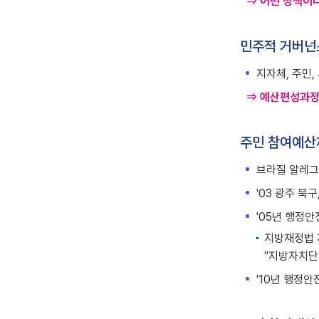
⇒ 어떤 정책이
민주적 거버넌
지자체, 주민
⇒ 예산편성과정
주민 참여예산
브라질 알레그
'03 광주 북구
'05년 행정
지방재정법 
"지방자치단
'10년 행정