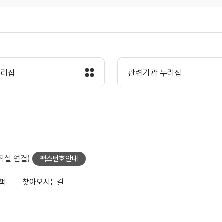
누리집
관련기관 누리집
당직실 연결)
팩스번호안내
책
찾아오시는길