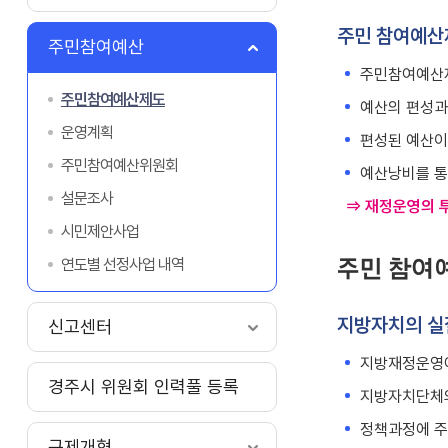
주민 참여예산
주민참여예산
주민참여예산
주민참여예산제도
예산의 편성과
운영계획
편성된 예산이
주민참여예산위원회
예산낭비를 통
설문조사
⇒ 재정운영의 투
시민제안사업
연도별 선정사업 내역
주민 참여
지방자치의 실
신고센터
지방재정운영에
경주시 위원회 인력풀 등록
지방자치단체의
정책과정에 주
규제개혁