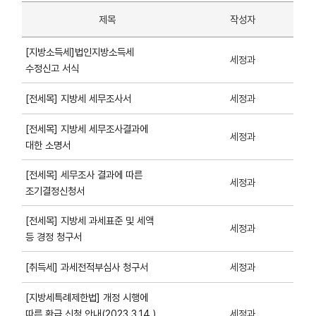
제목
작성자
[지방소득세]법인지방소득세
세정과
수정신고 서식
세정과
[전세목] 지방세 세무조사서
[전세목] 지방세 세무조사결과에
세정과
대한 소명서
[전세목] 세무조사 결과에 따른
세정과
조기결정신청서
[전세목] 지방세 과세표준 및 세액
세정과
등 경정 청구서
세정과
[취득세] 과세전적부심사 청구서
[지방세특례제한법] 개정 시행에
따른 환급 신청 안내(2023.3.14.)
세정과