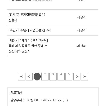
[전세목] 조기결정(경정결정)
세정과
신청서
세정과
[주민세] 주민세 사업소분 신고서
[재산세] 1세대 1주택자 재산세
특례 세율 적용을 위한 주택 수
세정과
산정 제외 신청서
1
2
3
4
5
자료제공
담당부서 : 도세팀 (☎ 054-779-6723)
/