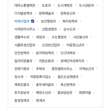
대외소통협력관
도로과
도시계획과
도시공원과
디지털정책과
문화예술과
문화유산과
미래사업과
보건행정과
복지정책과
사적관리사무소
산림경영과
상수도과
생활하수과
세정과
수도행정과
시민봉사과
식품위생산업과
신성장산업과
아동청소년과
안전정책과
원자력정책과
인구대책과
일자리창출과
자원순환과
장애인여성복지과
전략기획과
주택과
중앙협력사무소
지역보건과
징수과
차량등록사업소
철도도심재생과
체육진흥과
총무새마을과
축산정책과
토지정보과
해양수산과
홍보담당관
화랑마을
환경정책과
회계과