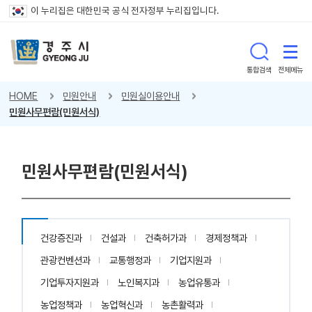
이 누리집은 대한민국 공식 전자정부 누리집입니다.
통합검색
전체메뉴
HOME
민원안내
민원실이용안내
민원사무편람(민원서식)
민원사무편람(민원서식)
건강증진과
건설과
건축허가과
경제정책과
관광컨벤션과
교통행정과
기업지원과
기업투자지원과
노인복지과
농업유통과
농업정책과
농업혁신과
농촌활력과