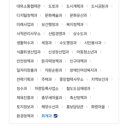
대외소통협력관
도로과
도시계획과
도시공원과
디지털정책과
문화예술과
문화유산과
미래사업과
보건행정과
복지정책과
사적관리사무소
산림경영과
상수도과
생활하수과
세정과
수도행정과
시민봉사과
식품위생산업과
신성장산업과
아동청소년과
안전정책과
원자력정책과
인구대책과
일자리창출과
자원순환과
장애인여성복지과
전략기획과
주택과
중앙협력사무소
지역보건과
징수과
차량등록사업소
철도도심재생과
체육진흥과
총무새마을과
축산정책과
토지정보과
해양수산과
홍보담당관
화랑마을
환경정책과
회계과