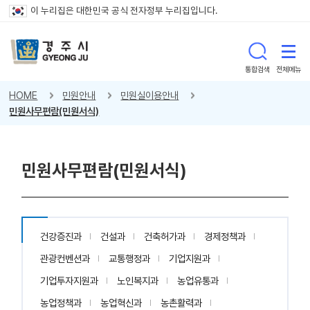
이 누리집은 대한민국 공식 전자정부 누리집입니다.
통합검색
전체메뉴
HOME
민원안내
민원실이용안내
민원사무편람(민원서식)
민원사무편람(민원서식)
건강증진과
건설과
건축허가과
경제정책과
관광컨벤션과
교통행정과
기업지원과
기업투자지원과
노인복지과
농업유통과
농업정책과
농업혁신과
농촌활력과