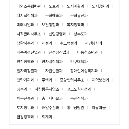
대외소통협력관
도로과
도시계획과
도시공원과
디지털정책과
문화예술과
문화유산과
미래사업과
보건행정과
복지정책과
사적관리사무소
산림경영과
상수도과
생활하수과
세정과
수도행정과
시민봉사과
식품위생산업과
신성장산업과
아동청소년과
안전정책과
원자력정책과
인구대책과
일자리창출과
자원순환과
장애인여성복지과
전략기획과
주택과
중앙협력사무소
지역보건과
징수과
차량등록사업소
철도도심재생과
체육진흥과
총무새마을과
축산정책과
토지정보과
해양수산과
홍보담당관
화랑마을
환경정책과
회계과