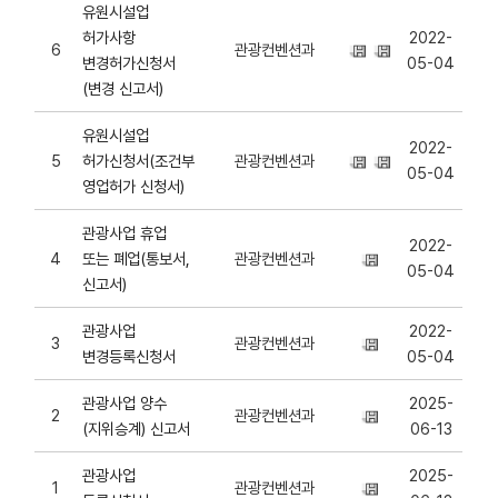
유원시설업
허가사항
2022-
6
관광컨벤션과
변경허가신청서
05-04
(변경 신고서)
유원시설업
2022-
5
허가신청서(조건부
관광컨벤션과
05-04
영업허가 신청서)
관광사업 휴업
2022-
4
또는 폐업(통보서,
관광컨벤션과
05-04
신고서)
관광사업
2022-
3
관광컨벤션과
변경등록신청서
05-04
관광사업 양수
2025-
2
관광컨벤션과
(지위승계) 신고서
06-13
관광사업
2025-
1
관광컨벤션과