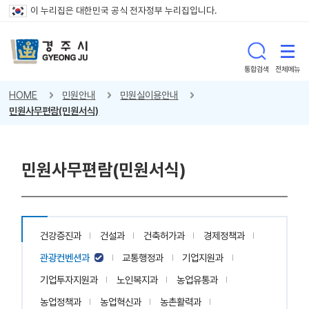
이 누리집은 대한민국 공식 전자정부 누리집입니다.
통합검색
전체메뉴
HOME
민원안내
민원실이용안내
민원사무편람(민원서식)
민원사무편람(민원서식)
건강증진과
건설과
건축허가과
경제정책과
관광컨벤션과
교통행정과
기업지원과
기업투자지원과
노인복지과
농업유통과
농업정책과
농업혁신과
농촌활력과