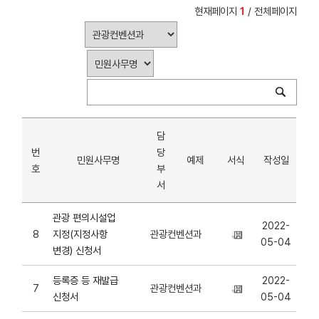
현재페이지
1
/ 전체페이지
담
번
당
민원사무명
예제
서식
작성일
호
부
서
관광 편의시설업
2022-
8
지정(지정사항
관광컨벤션과
05-04
변경) 신청서
등록증 등 재발급
2022-
7
관광컨벤션과
신청서
05-04