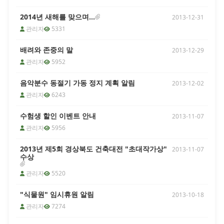
하지 않다고 판단될 시 4. 기타 유의사
항 - 음악분수는 편의시설로 미운영으
2014년 새해를 맞으며...
2013-12-31
로 인한 환불은 불가함 - 분수 특성 상
낙수로 인한 피해(옷젖음 등)가 있을 수
관리자
5331
있으며, 이에 주의 바랍니다.
배려와 존중의 말
2013-12-29
관리자
5952
[여름시즌 7~8월] 라원 현장(오프라인) 입장료 요금 할인 안
안녕하세요? 라원입니다.현장(오프라
음악분수 동절기 가동 정지 계획 알림
인) 라원 입장객을 대상으로 여름시즌
2013-12-02
입장료 요금 안내드리니 참고하시기 바
관리자
6243
랍니다. - 적용기간 : 7 ~ 8월 - 대 상 :
라원 현장(오프라인) 입장객 - 문 의 :
수험생 할인 이벤트 안내
2013-11-07
054-742-5505
관리자
5956
[개인정보 관련] 동궁원 홈페이지에서는 일체의 개인정보를 
2013년 제5회 경상북도 건축대전 "초대작가상"
2013-11-07
수상
안녕하세요? 경주 동궁원입니다.개인정
보와 관련하여 취급 관련 법률 등이 강
관리자
5520
화됨에 따라 다음과 같이 운영됩니다.1.
동궁원 홈페이지에서는 개인정보를 취
"식물원" 임시휴원 알림
급하지 않음2. 기존의 개인정보는 모두
2013-10-18
DB 삭제소중한 개인정보를 보호하기
관리자
7274
위한 조치이니 많은 양해 바랍니다.문의
: 054-779-8729