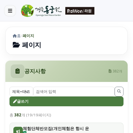
홈
페이지
페이지
공지사항
382개
글쓰기
총
382
개 (19/19페이지)
체험단체반모집(개인체험은 항시 운영중)