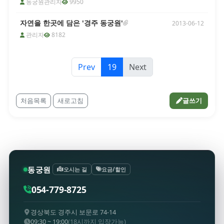
동궁원관리자
9950
자연을 한곳에 담은 '경주 동궁원'
2013-06-12
관리자
8182
Prev
19
Next
처음목록
새로고침
글쓰기
동궁원
오시는 길
요금/할인
054-779-8725
경상북도 경주시 보문로 74-14
09:30 ~ 19:00
(18시까지 입장가능)