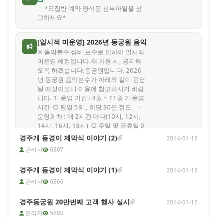
*모집반 예약 양식은 첨부파일을 참
고하세요*
[일시적 미운영] 2026년 동궁원 음악분수 가동 관련
※ 음악분수 장비 보수로 인하여 일시적
미운영 예정입니다.재 가동 시, 공지하
도록 하겠습니다.동궁원입니다. 2026
년 동궁원 음악분수가 아래와 같이 운영
될 예정이오니 이용에 참고하시기 바랍
니다. 1. 운영 기간 : 4월 ~ 11월 2. 운영
시간 ○ 평일 5회 , 회당 30분 정도 -
운영회차 : 매 2시간 마다(10시, 12시,
14시, 16시, 18시) ○ 주말 및 공휴일 9
회 , 회당 30분 정도 - 운영회차 : 매 1
경주개 동경이 제막식 이야기 (2)
2014-01-18
시간 마다(10시 ~ 18시) ※ 운영 기간
관리자
6807
및 시간 등은 날씨나 동궁원 사정에 따
라 임의 변경될 수 있음 3. 음악분수 날
경주개 동경이 제막식 이야기 (1)
2014-01-18
씨 등에 따른 미운영 사유 등 - 동절기
(통상 12월 ~ 차년도 3월) - 기상청 기
관리자
6366
준 태풍, 호우, 강풍, 풍랑 등 특보(예비
포함), 주의보(예비포함) 등 발령 시 -
경주동궁원 20만번째 고객 행사 실시
2014-01-15
기타 동궁원에서 음악분수 운영이 적절
관리자
5680