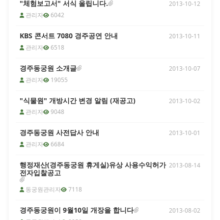
"체험보고서" 서식 올립니다.
2013-10-12
관리자
6042
[2026년 8월 2일(일)] 라원 휴관 안내
경주 라원입니다. 라원 내부 행사로 인
KBS 콘서트 7080 경주공연 안내
2013-10-11
하여 8월 2일(일) '경주 라원' 휴관을 안
관리자
6518
내드리니 이용에 참고하시기 바라며, 많
은 양해 바랍니다. 단, 8월 2일(일) 휴관
경주동궁원 소개글
2013-10-07
에 따라 8월 3일(월)은 정상 운영 예정입
관리자
19055
니다. ○ 휴관일시 : 2026년 8월 2일(일)
○ 휴관근거 : 라원 운영 조례 제6조에
근거한 휴관 시행 ○ 대체운영일 : 2026
"식물원" 개방시간 변경 알림 (재공고)
2013-10-02
년 8월 3일(월) 정상운영 ○ 문 의 : 054-
관리자
9048
779-8729 ※ 동궁원은 8월 2일(일) 운
영, 3일(월) 휴관 합니다.
경주동궁원 사전답사 안내
2013-10-01
관리자
6684
행정재산(경주동궁원 휴게실)유상 사용수익허가
2013-08-14
전자입찰공고
동궁원관리자
7118
경주동궁원이 9월10일 개장을 합니다
2013-08-02