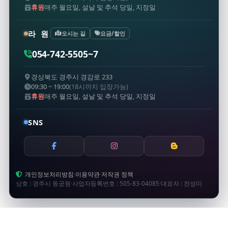
휴원
매주 월요일, 설날 및 추석 당일, 지정일
라 원
오시는 길
요금/할인
054-742-5505~7
경상북도 경주시 경감로 233
09:30 ~ 19:00
(18시까지 입장가능)
휴원
매주 월요일, 설날 및 추석 당일, 지정일
SNS
개인정보처리방침
·
이용약관
·
저작권 정책
상호 : 경주시 동궁원
·
사업자등록번호 : 505-83-04085
·
대표자 : 전성미