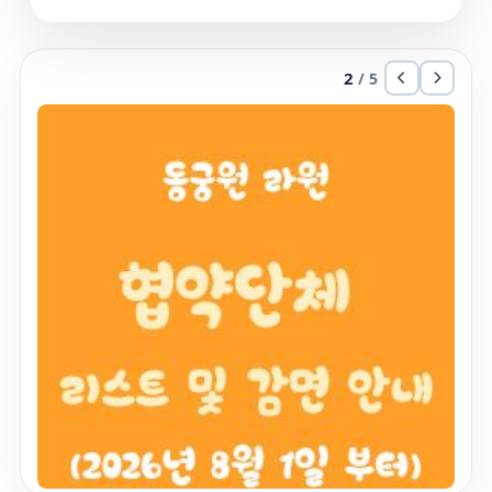
2
/ 5