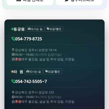
동궁원
오시는 길
요금/할인
054-779-8725
경상북도 경주시 보문로 74-14
09:30 ~ 19:00
(18시까지 입장가능)
휴원
매주 월요일, 설날 및 추석 당일, 지정일
라 원
오시는 길
요금/할인
054-742-5505~7
경상북도 경주시 경감로 233
09:30 ~ 19:00
(18시까지 입장가능)
휴원
매주 월요일, 설날 및 추석 당일, 지정일