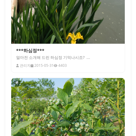
***하심정***
얼마전 소개해 드린 하심정 기억나시죠? ...
관리자
2015-05-31
4403