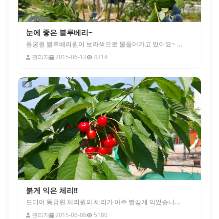
눈에 좋은 블루베리~
동궁원 블루베리원이 보라색으로 물들어가고 있어요~ ...
관리자
2015-06-12
4214
붉게 익은 체리!!
드디어 동궁원 체리원의 체리가 아주 빨갛게 익었습니...
관리자
2015-06-06
5180