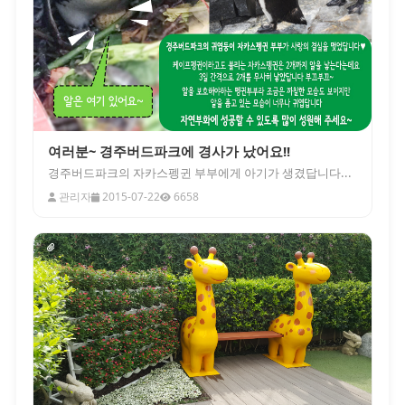
여러분~ 경주버드파크에 경사가 났어요!!
경주버드파크의 자카스펭귄 부부에게 아기가 생겼답니다...
관리자
2015-07-22
6658