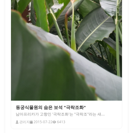
동궁식물원의 숨은 보석 "극락조화"
남아프리카가 고향인 '극락조화'는 "극락조"라는 새...
관리자
2015-07-22
6413