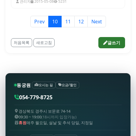
관리자
2015-05-08
5231
Prev
10
11
12
Next
처음목록
새로고침
글쓰기
동궁원
오시는 길
요금/할인
054-779-8725
경상북도 경주시 보문로 74-14
09:30 ~ 19:00
(18시까지 입장가능)
휴원
매주 월요일, 설날 및 추석 당일, 지정일