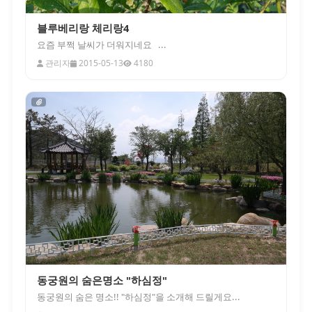
블루베리랑 체리랑4
요즘 부쩍 날씨가 더워지네요 ...
관리자
2015-05-13
4180
동궁원의 숨은명소 "하심정"
동궁원의 숨은 명소!! "하심정"을 소개해 드릴게요...