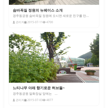
숨바꼭질 정원의 뉴페이스 소개
경주동궁원 숨바꼭질 정원에 오시면 새로운 친구를 만...
관리자
2015-07-11
4700
느티나무 아래 향기로운 허브들~
경주동궁원 알화장실 앞에는 ...
관리자
2015-07-03
4877