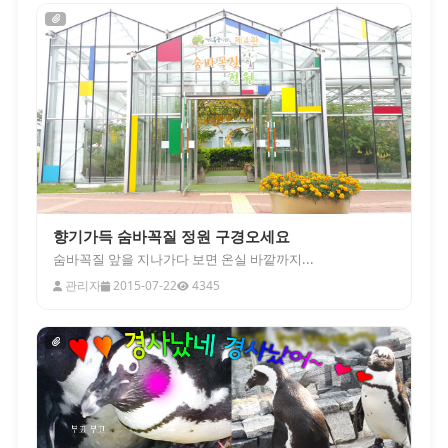
향기가득 숨바꼭질 정원 구경오세요
숨바꼭질 앞을 지나가다 보면 온실 바깥까지...
관리자
2015-07-22
4345