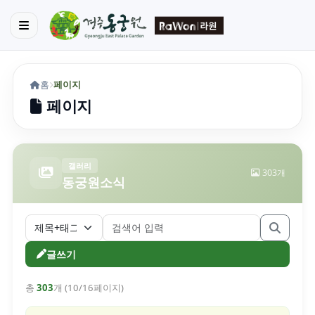
홈
페이지
페이지
갤러리
303개
동궁원소식
글쓰기
총
303
개 (10/16페이지)