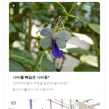
나비를 빼닮은 나비꽃*
보자마자 꽃이 무엇을 닮은지 알수있죠? ...
관리자
2015-06-22
4349