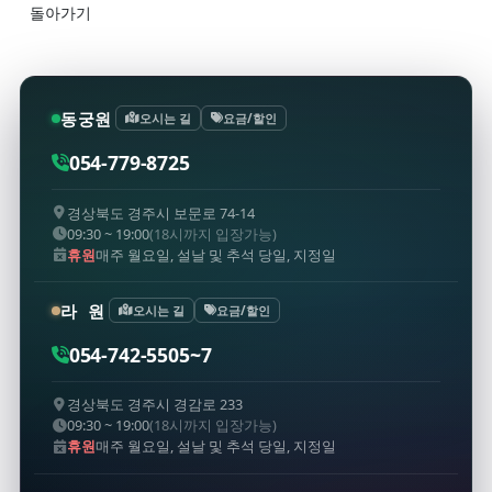
동궁원
오시는 길
요금/할인
054-779-8725
경상북도 경주시 보문로 74-14
09:30 ~ 19:00
(18시까지 입장가능)
휴원
매주 월요일, 설날 및 추석 당일, 지정일
라 원
오시는 길
요금/할인
054-742-5505~7
경상북도 경주시 경감로 233
09:30 ~ 19:00
(18시까지 입장가능)
휴원
매주 월요일, 설날 및 추석 당일, 지정일