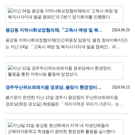
용황스위첸경로당은 해당 아파트 단지가 생긴 지 11년 만에
어르신들의 안락한 여가복지시설로 설치‧등록돼 지상 1층 101.137
㎡ 규모(거실 겸 주방 1, 방 2, 화장실 2)로 운영될 예정이다.
용황스위첸 아파트의 어르신들은 그동안 여가를 보낼 공간이 없던 중
어르신들의 다양한 여가선용에 대한 욕구도가 매년 증진함에 따라
용강동 지역사회보장협의체,「고독사 예방 및 복지사각지대 발굴 캠페인」실시
2024.04.29
올해 회원 모집 등의 절차를 거쳐 지난 8일 노인여가복지시설로 정식
용강동 지역사회보장협의체(민간위원장 임영석, 별칭 참새미복지단)
설치 신고됐다. 김금란 용황스위첸경로당 회장은 “경로당 등록을 위해
는 지난 24일 「고독사 예방 및 복지사각지대 발굴 캠페인」과
다방면으로 도와주고 협조해 주신 회원 및 주민들에게 감사드린다”
2024년도 2분기 정기회의를 실시했다. 협의체 위원들은 지역 주민과
상가를 대상으로 홍보전단과 홍보물품을 전달하며, 사회적 고립이나
돌봄이 필요한 위기 이웃이 발견될 시 즉시 제보해줄 것을 적극
당부해 위기가구에 대한 주민들의 관심을 독려했다. 아울러 이날
실시된 2분기 정기회의에서는 2024년 참새미복지단의 신규 특화사업
및 기타 특화사업의 대상자 선정 심의, 2024년 희망모아 행복금고
경주두산위브트레지움 경로당, 봄맞이 환경정비에 나서
2024.04.15
매칭사업에 대한 세부 논의가 이뤄졌다. 임영석 민간위원장은
봄기운이 완연한 지난 12일 경주시 용강동의 두산위브트레지움
“사회적으로 고립 및 위기가구에 대한 관심이 증가함에 따라
경로당(회장 권오길) 회원들은 「우리지역은 우리가 가꾼다」는
참새미복지단이 대상자 발굴에 적극적으로 앞장설 것이며,
슬로건을 내걸고 환경정비를 통한 지역사랑 활동에 앞장섰다. 이날
사회적으로 고립된 중장년
경로당 회원들은 거주 아파트를 중심으로 녹지공간 및 도로 일대의
생활쓰레기와 낙엽 등을 수거하고 불법으로 부착된 광고물을 정비해
지역주민을 위한 환경정비에 앞장섰다. 권오길 회장은 “이번 환경정비