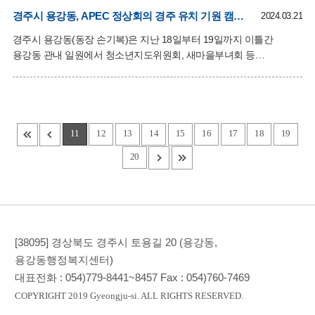
입주플래너가 「봄날의 햇살플래너 사업」을 추진하고자 협의되면서
경주시 용강동, APEC 정상회의 경주 유치 기원 캠페인 실시
체결됐다. 이번 협약을 주재한 임영석 용강동 지역사회보장협의체
2024.03.21
민간위원장은 “봄날의 햇살플래너 사업을 위해 도움을 주신 정반장
경주시 용강동(동장 손기복)은 지난 18일부터 19일까지 이틀간
입주플래너에 깊은 감사를 전하며, 협의체 위원들과 주거취약계층
용강동 관내 일원에서 청소년지도위원회, 새마을부녀회 등
발굴을 위해 적극적으로 앞장설
자생단체와 지역 상인들이 함께하는 2025 APEC 정상회의 경주 유치
홍보 캠페인을 진행했다. 이번 캠페인은 친절과 청결을 강조한 APEC
정상회의 경주 유치 인증샷 릴레이 챌린지로 유치 공감대 확산과
용강상인들의 손님맞이 친절·청결 운동에 자발적인 동참과 지역경기
활성화에 기여하기 위해 실시됐다. 자생단체들과 상인들은 홍보
11
12
13
14
15
16
17
18
19
어깨띠를 두르고 거리를 순회하며 상가마다 APEC 유치기원을
20
응원하는 내용의 홍보물을 전달하고 각 상인들은 ‘친절하게 청결하게
경주하게’라고 새겨진 피켓을 들고 홍보활동을 전개했으며, 촬영된
인증샷을 페이스북, 인스타그램 등 SNS를 활용해 시민들에게 홍보할
계획이다.
[38095] 경상북도 경주시 토용길 20 (용강동,
용강동행정복지센터)
대표전화 :
054)779-8441~8457
Fax :
054)760-7469
COPYRIGHT 2019 Gyeongju-si. ALL RIGHTS RESERVED.