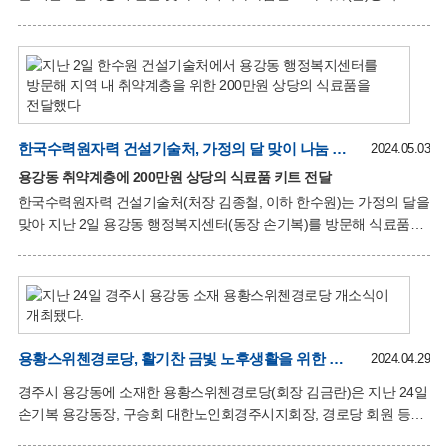
축하해 주셔서 기쁘다”며 “모든 분들의 가정에 평안이 가득하시길
반찬지원사업」으로 정성을 담은 반찬과 떡·과일, 카네이션 등을
바란다”고 소감을 전했다.
17가구에 전달했다. 「가득餐(찬)행복 반찬지원사업」은 독거노인과
중증장애인 17가정에 매월 2회 협의체 위원들이 직접 방문해 반찬을
전달하며 안부를 확인하는 사업으로 찾아가는 복지서비스로의 역할을
하고 있다. 임영석 민간위원장은 “가정의 달을 맞아 이웃을 사랑하는
마음과 가족을 대신하는 마음으로 앞으로도 든든한 이웃이라는
한국수력원자력 건설기술처, 가정의 달 맞이 나눔 실천
울타리가 되겠다”며 준비한 카네이션과 반찬을 전달하며 인사를
2024.05.03
나눴다. 방문하는 날이면 항상 고마움을 표하던 한 어르신은 “매월
용강동 취약계층에 200만원 상당의 식료품 키트 전달
찾아와 가족처럼 대해주셔서 감사하며, 오늘 이렇게 찾아와 마음을
한국수력원자력 건설기술처(처장 김종철, 이하 한수원)는 가정의 달을
나눠줘 감사
맞아 지난 2일 용강동 행정복지센터(동장 손기복)를 방문해 식료품
키트 20세트(200만원 상당)를 전달했다. 이날 식료품 키트는 한수원
임·직원들의 급여에서 자발적으로 공제하는 펀드인 러브펀드
(LoveFund)를 통해 마련됐으며, 한수원은 지난 2017년부터 러브펀드
기금을 통해 지역 주민들을 대상으로 후원물품 전달 및 다양한
봉사활동을 펼쳐오고 있다. 김종철 건설기술처장은 “이웃 사랑을
실천하기 위해 임직원들이 정성껏 준비한 후원물품이 용강동
용황스위첸경로당, 활기찬 금빛 노후생활을 위한 개소식 가져
2024.04.29
주민들이 행복한 가정의 달을 보내는데 작은 도움이 되길 바라며,
경주시 용강동에 소재한 용황스위첸경로당(회장 김금란)은 지난 24일
앞으로도 지속적으로 나눔을 실천할 수 있도록 노력하겠다”고 소감을
손기복 용강동장, 구승회 대한노인회경주시지회장, 경로당 회원 등
전했다. 손기복 용강동장은 “꾸준히 이웃 사랑을 실천하는 데 앞장서
50여 명이 참석한 가운데 용황스위첸경로당 개소식을 가졌다.