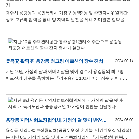
기
경주시 용강동과 용인특례시 기흥구 동백2동 및 주민자치위원회간
상호 교류와 협력을 통해 양 지역의 발전을 위해 자매결연 협약을
체결했다. 14일 용강동주민자치센터 대회의실에서 열린 협약식에는
손기복 용강동장, 이수현 동백2동장과 김성진 용강동
주민자치위원장, 황영한 동백2동 주민자치위원장 등 주민자치위원 등
42여명이 참석했다. 양 기관에서는 이번 결연식을 통해 앞으로 각
주민자치센터의 우수 프로그램 공유·발굴함은 물론 공동 관심 사항을
비롯하여 다양한 분야의 협력 사업을 적극 추진함으로써 주민의
웃음꽃 활짝 핀 용강동 최고령 어르신의 장수 잔치
2024.05.14
복지증진과 지역 발전을 위해 공동 노력할 것을 약속하면서 준비한
지난 10일 가정의 달과 어버이날을 맞아 경주시 용강동의 최고령
선물도 상호교환했다. 김성진 용강동주민자치위원장은 “서로 다른
어르신의 장수를 축하하는 「경주용강1 100세 이상 장수 잔치」
환경 속의 주민자치위원회가 만나 공동의 발전을 도모하는 이 자리를
행사가 용강주공경로당에서 열렸다. 이날 행사에는 주택관리공단의
소중히 생각하고 앞으로
이채우 주거복지이사를 비롯해 최병준 경북도의원, 이락우·정원기·
김종우 경주시의원, 손기복 용강동장 및 용강주공 경로당 어르신들이
참석해 어르신의 만수무강을 기원했다. 주택관리공단
경주용강1관리소의 주관으로 열린 이번 행사는 용강초등학교
병설유치원생들의 공연뿐만 아니라 내·외빈의 큰절인사, 꽃다발 및
용강동 지역사회보장협의체, 가정의 달 맞이 반찬나눔
2024.05.09
선물 전달식, 식사 제공 등 다채로운 프로그램들로 채워졌다. 올해로
용강동 지역사회보장협의체(공공위원장 손기복, 민간위원장 임영석)
105세를 맞은 어르신은 “특별한 자리를 마련해 주시고 많은 분들이
는 지난 8일 가정의 달을 맞아 지역특화사업인 「가득餐(찬)행복