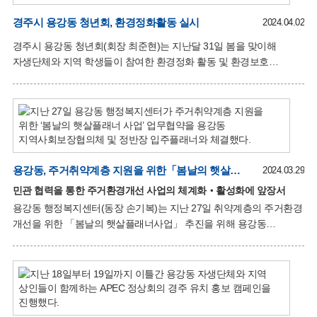
활동은 지난해부터 정기적으로 이어가고 있는 봉사활동으로, 우리의
거주 지역을 우리 스스로 정화해 노인들도 지역사회의 일원으로서
경주시 용강동 청년회, 환경정화활동 실시
2024.04.02
역할을 할 수 있음에 회원들이 큰 자긍심을 느낀다”고 말했다. 손기복
경주시 용강동 청년회(회장 최준현)는 지난달 31일 봄을 맞이해
용강동장은 “지역의 어른들께서 직접 솔선수범하는 모습이 많은
자생단체와 지역 학생들이 참여한 환경정화 활동 및 환경보호
이들에게 귀감이 될 것이다”며 “외부에서 하는 활동인 만큼 안전에
캠페인을 실시했다. 이번 환경정화 활동에는 용강동 청년회,
만전을 기해
주민자치위원회, 적십자봉사회 회원 및 근화여자중학교 학생 70여
명이 참여했으며, 용강초등학교를 시작으로 주변에 불법투기된
쓰레기를 수거하는 데 구슬땀을 흘렸다. 또한 도시미관 개선을 위해
보우근화아파트에서 청구타운으로 이어지는 산책길과 구곡지 제방
입구에 장미와 나무수국을 식재해 푸르름을 더했다. 이날 활동을
용강동, 주거취약계층 지원을 위한「봄날의 햇살플래너사업」업무협약 체결
주관한 최준현 청년회장은 “깨끗한 용강 만들기에 함께 할 수 있어
2024.03.29
보람차고 지역 학생들과 함께해 더욱 뜻깊은 시간이었다”고 말했다.
민관 협력을 통한 주거환경개선 사업의 체계화‧활성화에 앞장서
손기복 용강동장은 “주말임에도 불구하고 솔선수범해 지역을 위해
용강동 행정복지센터(동장 손기복)는 지난 27일 취약계층의 주거환경
봉사해 주신 자생단체
개선을 위한 「봄날의 햇살플래너사업」 추진을 위해 용강동
지역사회보장협의체(민간위원장 임영석), 정반장 입주플래너(대표
정병직)와 업무협약을 체결했다. 이번 협약은 인테리어 업체인 정반장
입주플래너가 2022년부터 관내 주거 취약계층의 블라인드를 무료로
지원‧설치해 오던 중 대상자의 체계적인 발굴 및 지원 활성화를 위해
용강동 행정복지센터‧용강동 지역사회보장협의체‧정반장