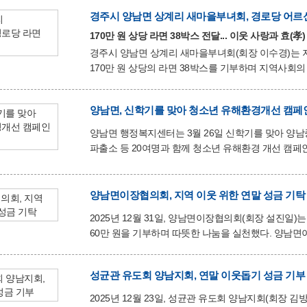
참석해 현장을 살피고 어르신들의 건강과 안녕을 기원
경주시 양남면 상계리 새마을부녀회, 경로당 어르신
APEC 정상회의가 성공적으로 개최될 수 있었던 밑바
발전을 위해 늘 앞장서 주시는 어르신들께 각별한 감사를 표했다. ​ 이번 잔치는 지역 사
170만 원 상당 라면 38박스 전달... 이웃 사랑과 효(孝)
합심하여 그 의미를 더했다. 양남면 청년
경주시 양남면 상계리 새마을부녀회(회장 이수경)는 
170만 원 상당의 라면 38박스를 기부하며 지역사회의 귀감이 되고 있다. 이번 기
어르신들의 안부를 살피고 따뜻한 한 끼를 나누고자 
양남면 행정복지센터를 통해 관내 각 경로당에 순차적으로 배부될 예정이다. 이
양남면, 신학기를 맞아 청소년 유해환경개선 캠페
정성이지만 경로당을 이용하시는 어르신들이 즐겁게 간
이웃을 돌보고 따뜻한 정을 나누는 활동에 앞장서겠다”고 전했다. 이에 추상우 양남면장은 “모
양남면 행정복지센터는 3월 26일 신학기를 맞아 양
불구하고 매년 잊지 않고 이웃 사랑을 실천해
파출소 등 20여명과 함께 청소년 유해환경 개선 캠페인을 전개했다. 이번 캠페인은 신학기
수 있는 청소년들의 음주·흡연 등 일탈행위를 사전에 예방하기 위해 실시
하굣길 학생들에게 홍보물과 전단지를 나누어 주며 이날
홍보하였다, 또한 청소년들이 많이 찾는 인근의 편의점 2곳을 방문하여 청소년 대상 술·담배 판매 금지, 신분증 확인
양남면이장협의회, 지역 이웃 위한 연말 성금 기탁
철저 등을 홍보하며 청소년 보호 인식을 높이는 데 주력했다. 특히 이번 캠페인이 열린 양남중학교에
2025년 12월 31일, 양남면이장협의회(회장 설진일
(김광중)과 교감선생님(장민규)
60만 원을 기부하며 따뜻한 나눔을 실천했다. 양남면이장협의회는 평소에도 지역 주민들과 가장 가까운 곳에서
소통하며 마을 발전과 화합을 위해 힘써온 단체로, 
설진일 회장은 “작은 정성이지만 어려운 이웃들이 조금
성균관 유도회 양남지회, 연말 이웃돕기 성금 기부
“앞으로도 지역사회를 위한 나눔과 봉사를 꾸준히 이어가겠다”고 전했다. 정효용 양
이웃사랑을 실천해 주시는 양남면이장협의회에 깊이 감
2025년 12월 23일, 성균관 유도회 양남지회(회장