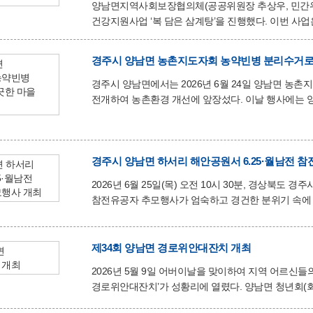
양남면지역사회보장협의체(공공위원장 추상우, 민간위원
건강지원사업 ‘복 담은 삼계탕’을 진행했다. 이번 사업은 연일 이어지는 폭염으로 건강관리에 어려움을 겪는
취약계층의 기력 회복을 돕고 이웃사랑을 실천하기 위해 마련됐다. 이날 협의체 위원들은 지역
직접 방문해 삼계탕 밀키트를 전달하고 건강 상태와 생활 불편 
경주시 양남면 농촌지도자회 농약빈병 분리수거로 
“삼계탕에 이웃을 생각하는 따뜻한 마음을 담았다”며
되는 사업을 펼쳐 나가겠다”고 말했다. 추상우 양남면장은 “무더위에 지친 이웃들에게 이번 나눔이 조금이나마 힘이
경주시 양남면에서는 2026년 6월 24일 양남면 농
되길 바란다”며 “민관 협력을 바탕으로 도움이 필요한
전개하여 농촌환경 개선에 앞장섰다. 이날 행사에는 양남면 농촌지도자회 회원 40여명이 자발적으로 참여하여 각
마을에 방치되어 있던 농약빈병 2톤 가량을 수거했다. 참여자들은 작업 전 간단한 안전교육을 받은 후 각 마을에
수거한 농약빈병을 양남농협 창고에 운반하고 재활용 
수거된 농약빈병은 자원재생공사로 반입하여 재활용 또는 안전하게 처
날씨에도 불구하고 깨끗한 마을만들기를 위해 구슬땀
경주시 양남면 하서리 해안공원서 6.25·월남전 
청정한 농촌마을 환경은 회원 여러분의 자발적인 참
2026년 6월 25일(목) 오전 10시 30분, 경상북도 
참전유공자 추모행사가 엄숙하고 경건한 분위기 속에 개최됐다. 이번 행사는 양남향토문화보존
주최했으며, 지역 주민과 유족, 참전유공자, 기관단체장
호국영령과 참전용사들의 숭고한 정신을 기렸다. 이날 행사는 순국선열 및 참전유공자에 대한 묵념과 헌화를
시작으로 기념사, 추념사, 6.25의 노래 제창 순으로 진행됐다. 김승환 양남향토문화보존회 회장은
제34회 양남면 경로위안대잔치 개최
“전쟁의 참혹함 속에서도 나라를 지키기 위해 목숨을
2026년 5월 9일 어버이날을 맞이하여 지역 어르신들
위해 헌신하신 참전용사들의 희생을 결코
경로위안대잔치’가 성황리에 열렸다. ​양남면 청년회(회장 이상직)가 주관한 이번 행사는 9일 양남 해수온천랜드
주차장에서 지역 어르신과 주민 등 1,000여명이 참석한 가운데 진행됐다. ​ 특히