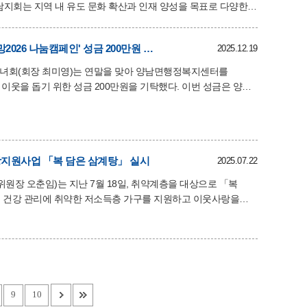
회의 나눔과 봉사 활동에도 적극 참여하고 있다. 김방웅
낼 수 있는 작은 도움이 되기를 바란다”며, “앞으로도 지역사회와
양남면 새마을지도자협의회 및 새마을부녀회, '희망2026 나눔캠페인' 성금 200만원 기탁
2025.12.19
은 “성균관 유도회 양남지회의
려운 이웃들에게 소중하게 전달될 것”이라고 말했다. 이어 “이와
녀회(회장 최미영)는 연말을 맞아 양남면행정복지센터를
운 이웃을 돕기 위한 성금 200만원을 기탁했다. 이번 성금은 양
26 나눔캠페인’을 통해
에 사용될 예정이며, 지역 내 복지사각지대를 해소하는 데 큰
외된 이웃을 위한 나눔 활동을 이어가겠다”고 말했다. 최미영
지원사업 「복 담은 삼계탕」 실시
2025.07.22
들에게
장 오춘임)는 지난 7월 18일, 취약계층을 대상으로 「복
 52가구를 직접 방문해 삼계탕 밀키트를 전달하며 안부를
염 속에서 더욱 힘들 수
관
9
10