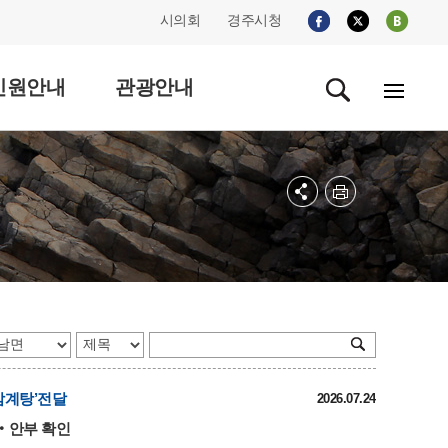
시의회
경주시청
민원안내
관광안내
삼계탕’전달
2026.07.24
달‧안부 확인