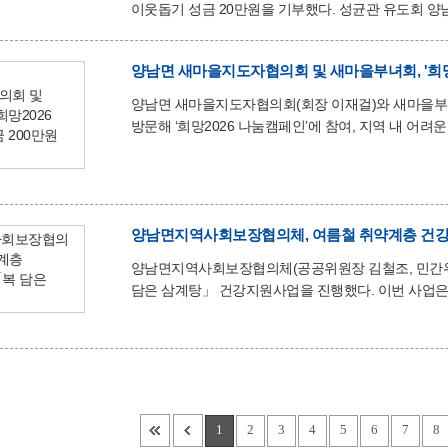
소중히 전달해 따뜻한 마음이 잘 전해질
이웃돕기 성금 20만원을 기부했다. 성균관 유도회 양남지회는 지역 내 유도 문화 확산과 인재 양성을 목표로 다양한
활동을 펼치고 있는 단체로, 회원들이 중심이 되어 지역사
회장은 “이번 기부가 지역 주민들이 따뜻한 연말을 보
함께 성장하는 유도회의 역할을 다할 수 있도록 노력하겠다”고 전했다. 김철조 양남면장
따뜻한 나눔에 깊은 감사를 드리며, 기부된 성금은 어
양남면 새마을지도자협의회(회장 이재걸)와 새마을부
같은 나눔이 확산되어 더
방문해 ‘희망2026 나눔캠페인’에 참여, 지역 내 어려
단체 회원들이 십시일반으로 모은 소중한 정성으로 마련된 것이다. 기탁된 성금은 ‘희망20
어려운 저소득 가정과 위기가구에 대한 긴급 복지 지원
도움이 될 것이다. 이재걸 새마을지도자협의회 회장은 “새마을정신을 실천하는 것이 지역사회에 도움이 된다고
생각한다”며, “앞으로도 부녀회와 함께 지속적으로 소
양남면지역사회보장협의체, 여름철 취약계층 건강
새마을부녀회 회장은 “작은 정성이지만 어려운 이웃
양남면지역사회보장협의체(공공위원장 김철조, 민간위원
담은 삼계탕」 건강지원사업을 진행했다. 이번 사업은 건강 관리에 취약한 저소득층 가구를 지원하고 이웃사랑을
실천하고자 기획된 것으로, 협의체 회원들은 취약계층
살폈다. 양남면지역사회보장협의체는 이번 복 담은 삼계탕 사업을 비롯해 정기적으로 맞춤형 복지사업을 추진해오며
지역사회 내의 중요한 울타리 역할을 수행하고 있다. 오춘임 민간위원장은 “이웃에 대한 온정을 담아 앞으로도 지역
내 어려운 이웃을 위한 다양한 복지활동을 이어가겠다”라고 전했다. 김철조 양남면장은 “폭
있는 분들께 조금이나마 도움이 되었기를 바라며, 민·
1
2
3
4
5
6
7
8