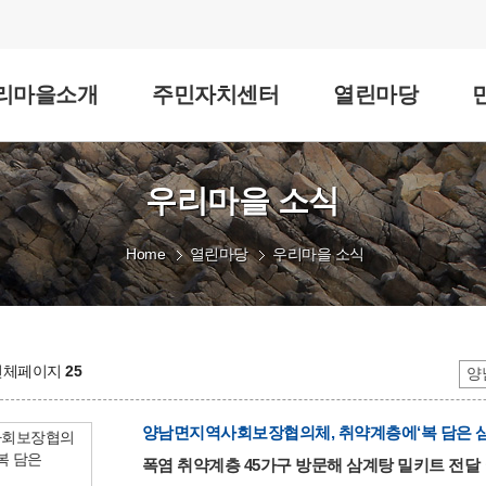
리마을소개
주민자치센터
열린마당
우리마을 소식
Home
열린마당
우리마을 소식
 전체페이지
25
양남면지역사회보장협의체, 취약계층에‘복 담은 
폭염 취약계층 45가구 방문해 삼계탕 밀키트 전