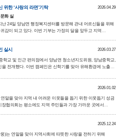
하는 격려의 메시지를 전달했다. 부시장은 인사말을 통해 “지난
 위한 ‘사랑의 라면’기탁
2026.04.29
탕에는 어르신들의 헌신적인 협조와 큰 힘이 있었다.”며 지역
회단체들이 한마음으로
 문화 실
지난 24일 양남면 행정복지센터를 방문해 관내 어르신들을 위해
부는 가정의 달을 앞두고 지역
하는 부녀회 회원들의 정성을 모아 마련되었다. 기탁된 물품은
수경 상계리 새마을부녀회장은 “작은
인 실시
2026.03.27
식을 나누며 소통하시는 데 도움이 되길 바란다”며, “앞으로도
두가 어려운 시기임에도
남중학교 및 인근 편의점에서 양남면 청소년지도위원, 양남중학교,
를 맞아 유해환경에 노출될
하였다. 이에 양남면은 양남중학교에서
 청소년의 모든 상담이 가능한 '청소년상담 1388' 채널을
2026.01.02
서는 교장선생님
)는 연말을 맞아 지역 내 어려운 이웃들을 돕기 위한 이웃돕기 성금
매년 연말마다 이웃사랑을 실천하며 지역사회에 귀감이 되고 있다.
이나마 따뜻한 연말을 보내는 데 도움이 되기를 바란다”며,
2025.12.24
남부면장은 “연말마다 잊지 않고
사드린다”며, “기부해 주신 성금은 도움이 필요한 이웃들에게
 김방웅)는 연말을 맞아 지역사회에 따뜻한 사랑을 전하기 위해