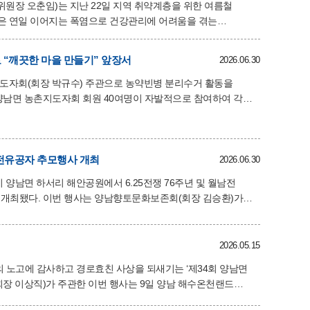
장 오춘임)는 지난 22일 지역 취약계층을 위한 여름철
 내 취약계층 45가구를
사항을 살피며 안부를 확인했다. 오춘임 민간위원장은
“깨끗한 마을 만들기” 앞장서
2026.06.30
 “앞으로도 복지사각지대에 놓인 이웃들에게 실질적인 도움이
촌지도자회(회장 박규수) 주관으로 농약빈병 분리수거 활동을
 주민을 세심하게
서
가능한 농약빈병과 쓰레기 등을 분류하는 작업을 진행했다.
리될 예정이다. 추상우 양남면장은 “무더운
을 흘려주신 회원 여러분의 적극적인 참여에 감사드린다며,
참전유공자 추모행사 개최
2026.06.30
여과 관심으로
경주시 양남면 하서리 해안공원에서 6.25전쟁 76주년 및 월남전
회(회장 김승환)가
 등 100여 명이 참석한 가운데 조국을 위해 헌신하고 희생한
 기념사를 통해
2026.05.15
 바친 호국영령들과, 월남전이라는 낯선 전장에서 자유와 평화를
의 노고에 감사하고 경로효친 사상을 되새기는 ‘제34회 양남면
 이날 행사에는 경주시 부시장이