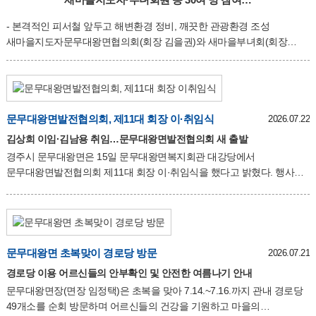
- 본격적인 피서철 앞두고 해변환경 정비, 깨끗한 관광환경 조성
새마을지도자문무대왕면협의회(회장 김을권)와 새마을부녀회(회장
김문중)는 29일 감포읍 나정해수욕장 일대에서 해양환경 정화활동을
실시했다. 이번 활동은 본격적인 여름 피서철을 앞두고 쾌적한 해수욕장
환경을 조성하고 관광객들에게 깨끗한 관광 이미지를 제공하기 위해
마련됐으며, 이날 행사에는 새마을지도자와 새마을부녀회원 25여 명을
문무대왕면발전협의회, 제11대 회장 이·취임식
비롯해 김상희 시의원, 임정택 문무대왕면장, 면 직원 등 총 30여 명이
2026.07.22
참여했다. 새마을 회원들은 나정해수욕장 백사장과 주변 해안가에
김상희 이임·김남용 취임…문무대왕면발전협의회 새 출발
버려진 생활쓰레기를 수거하고, 교량 아래 방치된 폐플라스틱과 폐어구,
경주시 문무대왕면은 15일 문무대왕면복지회관 대강당에서
해안으로 밀려온 잡목 등을 제거하며 해양환경 보전에 힘을 보탰다.
문무대왕면발전협의회 제11대 회장 이·취임식을 했다고 밝혔다. 행사는
임정택 문무대왕면장은 “연일 이어지는 폭염 속에서도 지역 환경 보
역대회장 및 내빈소개를 시작으로 , 국민의례, 감사패 및 재직기념패
전달, 이임사·취임사 등 식순으로 진행됐다. 이임 김상희 발전협의회장은
이임사를 통해 “그동안 보내주신 관심과 성원에 감사드린다”며 이어
“새롭게 협의회를 이끌어갈 김남용 회장에게도 지금처럼 변함없는
응원을 부탁드리며 앞으로도 전직 회장으로서 협의회의 발전을 응원하고
문무대왕면 초복맞이 경로당 방문
2026.07.21
힘을 보태겠다”고 말했다. 취임 김남용 발전협의회장은 취임사를 통해
경로당 이용 어르신들의 안부확인 및 안전한 여름나기 안내
“여러분이 보내주신 신뢰와 기대를 무거운 책임감으로 받아들이며,
문무대왕면장(면장 임정택)은 초복을 맞아 7.14.~7.16.까지 관내 경로당
협의회 발전을 위해 최선을 다하겠다”라며 “월성 원전의 안전과 주민
49개소를 순회 방문하며 어르신들의 건강을 기원하고 마을의
수용성이 보장됨을 전제로 2, 3, 4호기 재가동을 희망