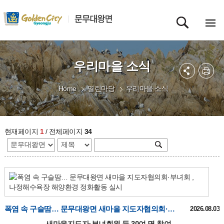
우리마을 소식
Home
열린마당
우리마을 소식
현재페이지
1
/ 전체페이지
34
폭염 속 구슬땀… 문무대왕면 새마을 지도자협의회·부녀회 , 나정해수욕장 해양환경 정화활동 실시
2026.08.03
새마을지도자·부녀회원 등 30여 명 참여…