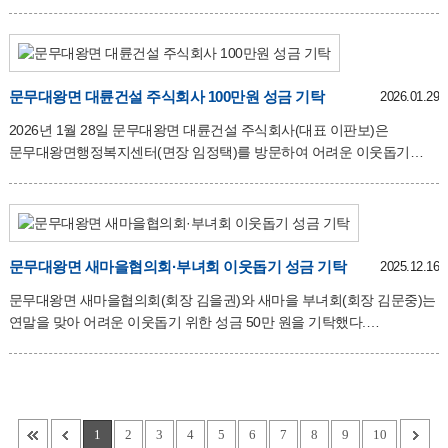
독거노인·장애인·다문화가정 등 저소득층 70세대에 위원들이 합심하여
서민금융으로 더불어 사는 지
현금(7만원X20세대), 쌀(월성원자력 지역협력부 지원, 20KGx70세대)을
일일이 방문하여 새해 인사와 함께 사랑과 정성으로 직접 전달하였다.
임병식 민간위원장은 “모두가 즐거워해야 할 설명절 문무대왕면에는
소외받는 이웃들이 없어지길 바라는 마음으로 이 사업을 시작했으며
문무대왕면 대륜건설 주식회사 100만원 성금 기탁
2026.01.29
올해에는 어려운 이웃들에게 좀 더 따뜻한 이웃으로 다가가기 위한
2026년 1월 28일 문무대왕면 대륜건설 주식회사(대표 이판보)은
노력을 하겠다.”며 한 해의 포부를 밝혔다. 이에 임정택 문무대왕면장은
문무대왕면행정복지센터(면장 임정택)를 방문하여 어려운 이웃돕기
“지역사회보장협의체가 어려운 이웃들을 위해 살만한 마을, 행복한
성금 100만원을 기탁하였다. 이판보 대표는 “추운 겨울 경제적으로
마을로 만들어주셔서 감사하다”며
어려움을 겪고 있는 우리 주변의 소외된 이웃들에게 작은 희망의 불씨가
되기를 바라며 따뜻한 겨울을 보낼 수 있으면 좋겠다”고 말했다. 이에
임정택 면장은 “모두가 힘든 시기에 이웃을 위한 관심과 사랑으로 성금을
기탁한 대륜건설에 감사의 마음을 전하며 기탁한 성금이 잘 전달되어
문무대왕면 새마을협의회·부녀회 이웃돕기 성금 기탁
2025.12.16
따뜻하고 함께하는 사회가 되었으면 좋겠다”고 감사의 뜻을 전했다.
문무대왕면 새마을협의회(회장 김을권)와 새마을 부녀회(회장 김문중)는
연말을 맞아 어려운 이웃돕기 위한 성금 50만 원을 기탁했다.
새마을협의회와 부녀회에는 APEC 성공 개최를 위해 각종 활동을 펼치며
분위기 조성과 마을 환경정비에 노력하였으며, 관내 행사 때마다 어려운
일을 도맡아 봉사활동을 지속적으로 펼치고 있다. 또한 미용봉사, 사랑의
김장담그기와 반찬나누기 등을 통해 어려운 이웃에게 따뜻한 정을
나누고 있다. 새마을협의회와 부녀회 관계자는 “작은 정성이지만 도움이
1
2
3
4
5
6
7
8
9
10