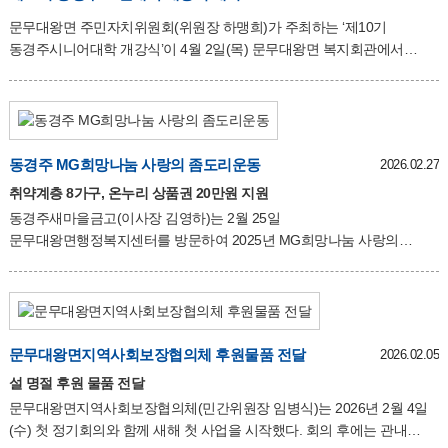
과정을 직접 살펴보며 행정기관의 역할을 체험하는 시간을 가졌다. 특히
문무대왕면 주민자치위원회(위원장 하맹희)가 주최하는 ‘제10기
학생들은 평소 접하기 어려운 행정업무에 대해 다양한 질문을 하며
동경주시니어대학 개강식’이 4월 2일(목) 문무대왕면 복지회관에서
적극적으로 참여하는 모습을 보였으며, 공공기관이 지역 주민을 위해
시니어대학 입학생과 내빈 등100여명이 참여한 가운데 열렸다. 제10기
수행하는 다양한 역할에 큰 관심
동경주 시니어대학은 문무대왕면 주민자치위원회가 주최하여
동국대학교 평생교육원에 위탁 및 운영하며, 4월부터 12월까지 약
9개월간 주1회 2시간 동안 웃음, 행복, 미술, 음악, 건강관리 등 다양한
프로그램으로 지역 어르신들의 100세 인생을 준비하기 위한 맞춤교육을
동경주 MG희망나눔 사랑의 좀도리운동
2026.02.27
실시한다. 하맹희 문무대왕면 주민자치위원장은 “제10기 동경주
취약계층 8가구, 온누리 상품권 20만원 지원
시니어대학 입학생분들에게 배움을 통해 마음속에 간직해 온 꿈을
동경주새마을금고(이사장 김영하)는 2월 25일
펼치며 활기찬 노년을 이어가시길 바라며, 시니어대학 운영에 도와준 각
문무대왕면행정복지센터를 방문하여 2025년 MG희망나눔 사랑의
기관·단체장들에게 다시 한 번 감사를 드린다며 인사를 전
좀도리운동을 통해 모은 성금을 지역 취약계층 8가구에게 20만원
온누리상품권을 전달하고 싶다고 전했다. 온누리상품권은
행정복지센터의 추천을 통해 문무대왕면 8가구에 전달할 예정이다.
‘사랑의 좀도리 운동’은 새마을금고의 대표적인 사회공헌 활동으로
새마을금고 회원과 주민들의 참여를 통해 모은 성금을 지역의 어려운
문무대왕면지역사회보장협의체 후원물품 전달
2026.02.05
이웃을 위해 나누는 운동으로 동경주새마을금고는 해마다 사랑의 좀도리
설 명절 후원 물품 전달
운동을 통해 지역사회 사랑을 실천하고 있다. 임정택 문무대왕면장은
문무대왕면지역사회보장협의체(민간위원장 임병식)는 2026년 2월 4일
“매년 따뜻한 마음으로 이웃과 함께해주시는 동경주새마을금고 모든
(수) 첫 정기회의와 함께 새해 첫 사업을 시작했다. 회의 후에는 관내
관계자분들께 감사의 인사를 드리며, 앞으로도 믿고 찾는 우리지역