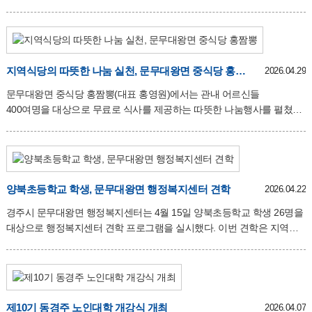
불편사항을 살피는 뜻깊은 시간을 가졌다. 이번 경로당 방문에는 김상희
시의원과 함께하여 그 의미를 더했다. 경로당을 차례로 방문하며 면에서
마련한 수박을 전달하며 폭염 속 어르신들의 건강과 생활 불편 사항을
직접 살피며 현장의 목소리를 청취하였다. 또한 최근 이어지는 폭염에
따른 온열질환 등 안전사고를 예방하기 위해 행동요령과 건강관리
지역식당의 따뜻한 나눔 실천, 문무대왕면 중식당 홍짬뽕
2026.04.29
방법을 설명했다. 특희 무더운 낮 시간대에는 농사 등 야외활동을
문무대왕면 중식당 홍짬뽕(대표 홍영원)에서는 관내 어르신들
자제하고 충분한 휴식과 수분을 섭취할 것을 당부했다. 아울러 무더위
400여명을 대상으로 무료로 식사를 제공하는 따뜻한 나눔행사를 펼쳤다.
시간대 외출 자제, 경로당 냉방시설 활용, 주변 고령의 혼자 계신
이번 행사는 지역사회에 대한 감사의 마음을 전하고 어르신들의 건강과
어르신들에 대한 안부 확인 등 예방수칙을 안내하였다
온정을 나누기 위해 준비하였으며, 식당에서는 신선한 재료와 즉석에서
만든 요리들을 정성껏 대접하며 어르신들의 건강과 안부를 살폈다. 특히
문무대왕면 새마을 부녀회 회원들도 봉사활동에 함께 참여해 식사준비와
배식 안내 등을 도우며 행사의 의미를 더했다. 중식당 홍짬뽕 홍영원
양북초등학교 학생, 문무대왕면 행정복지센터 견학
2026.04.22
대표는 지역 주민들로부터 받은 도움을 베풀기 위해 준비하였으며
경주시 문무대왕면 행정복지센터는 4월 15일 양북초등학교 학생 26명을
어르신들이 맛있게 드시는 모습을 보며 큰 보람을 느낀다며 앞으로도
대상으로 행정복지센터 견학 프로그램을 실시했다. 이번 견학은 지역
지역과 함께하는 나눔 활동을 이어가겠다고 말했다. 임정택
학생들에게 행정기관의 역할과 기능을 소개하고, 주민과 가장 가까운
문무대왕면장은 “지역 어르신들을 위해 식사를 대접해 주신
곳에서 이루어지는 행정서비스에 대한 이해를 높이기 위해 마련됐다.
이날 양북초등학교 학생들은 행정복지센터를 방문해 민원실, 복지상담실
등 주요 시설을 둘러보고, 공무원들의 업무에 대한 설명을 들었다. 또한
주민등록 등초본 발급, 복지서비스 상담 등 실제 행정업무가 이루어지는
제10기 동경주 노인대학 개강식 개최
2026.04.07