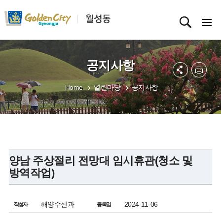
공지사항
Home
열린마당
공지사항
양남 주상절리 전망대 임시휴관(청소 및
방역작업)
해양수산과
2024-11-06
작성자
등록일